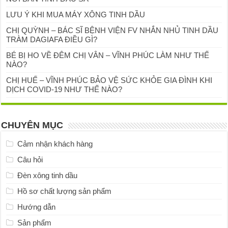
LƯU Ý KHI MUA MÁY XÔNG TINH DẦU
CHỊ QUỲNH – BÁC SĨ BỆNH VIỆN FV NHẮN NHỦ TINH DẦU
TRÀM DAGIAFA ĐIỀU GÌ?
BÉ BỊ HO VỀ ĐÊM CHỊ VÂN – VĨNH PHÚC LÀM NHƯ THẾ
NÀO?
CHỊ HUẾ – VĨNH PHÚC BẢO VỆ SỨC KHỎE GIA ĐÌNH KHI
DỊCH COVID-19 NHƯ THẾ NÀO?
CHUYÊN MỤC
Cảm nhận khách hàng
Câu hỏi
Đèn xông tinh dầu
Hồ sơ chất lượng sản phẩm
Hướng dẫn
Sản phẩm