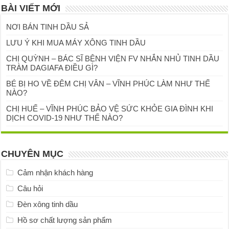
BÀI VIẾT MỚI
NƠI BÁN TINH DẦU SẢ
LƯU Ý KHI MUA MÁY XÔNG TINH DẦU
CHỊ QUỲNH – BÁC SĨ BỆNH VIỆN FV NHẮN NHỦ TINH DẦU
TRÀM DAGIAFA ĐIỀU GÌ?
BÉ BỊ HO VỀ ĐÊM CHỊ VÂN – VĨNH PHÚC LÀM NHƯ THẾ
NÀO?
CHỊ HUẾ – VĨNH PHÚC BẢO VỆ SỨC KHỎE GIA ĐÌNH KHI
DỊCH COVID-19 NHƯ THẾ NÀO?
CHUYÊN MỤC
Cảm nhận khách hàng
Câu hỏi
Đèn xông tinh dầu
Hồ sơ chất lượng sản phẩm