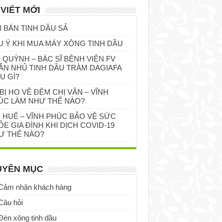
 VIẾT MỚI
I BÁN TINH DẦU SẢ
U Ý KHI MUA MÁY XÔNG TINH DẦU
 QUỲNH – BÁC SĨ BỆNH VIỆN FV
ẮN NHỦ TINH DẦU TRÀM DAGIAFA
U GÌ?
BỊ HO VỀ ĐÊM CHỊ VÂN – VĨNH
ÚC LÀM NHƯ THẾ NÀO?
Ị HUẾ – VĨNH PHÚC BẢO VỆ SỨC
E GIA ĐÌNH KHI DỊCH COVID-19
Ư THẾ NÀO?
UYÊN MỤC
Cảm nhận khách hàng
Câu hỏi
Đèn xông tinh dầu