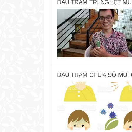
DẦU TRÀM TRỊ NGHẸT MŨ
DẦU TRÀM CHỮA SỔ MŨI 