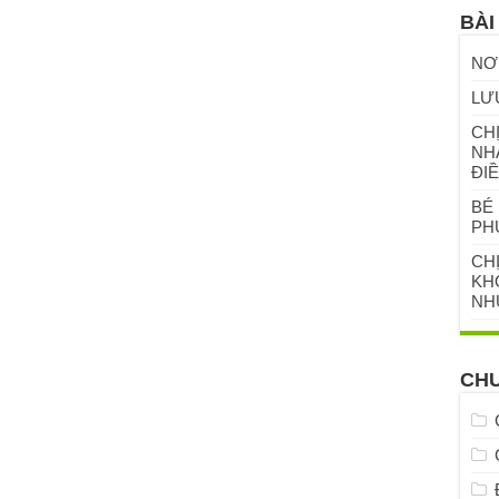
BÀI
NƠ
LƯ
CHỊ
NH
ĐIỀ
BÉ 
PH
CH
KHỎ
NH
CH