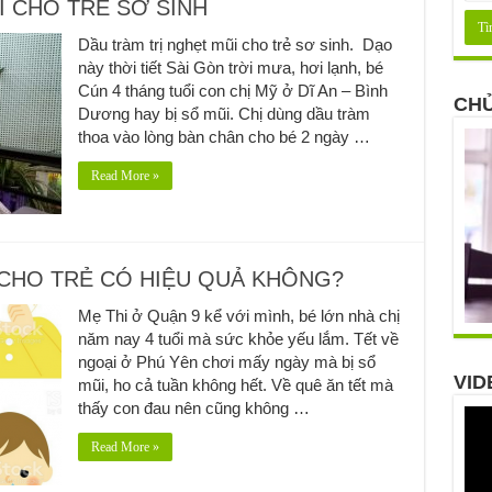
I CHO TRẺ SƠ SINH
Dầu tràm trị nghẹt mũi cho trẻ sơ sinh. Dạo
này thời tiết Sài Gòn trời mưa, hơi lạnh, bé
Cún 4 tháng tuổi con chị Mỹ ở Dĩ An – Bình
CHỦ
Dương hay bị sổ mũi. Chị dùng dầu tràm
thoa vào lòng bàn chân cho bé 2 ngày …
Read More »
CHO TRẺ CÓ HIỆU QUẢ KHÔNG?
Mẹ Thi ở Quận 9 kể với mình, bé lớn nhà chị
năm nay 4 tuổi mà sức khỏe yếu lắm. Tết về
ngoại ở Phú Yên chơi mấy ngày mà bị sổ
VID
mũi, ho cả tuần không hết. Về quê ăn tết mà
thấy con đau nên cũng không …
Read More »