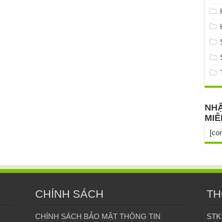
NHẬ
MIỄ
[co
CHÍNH SÁCH
TH
CHÍNH SÁCH BẢO MẬT THÔNG TIN
STK