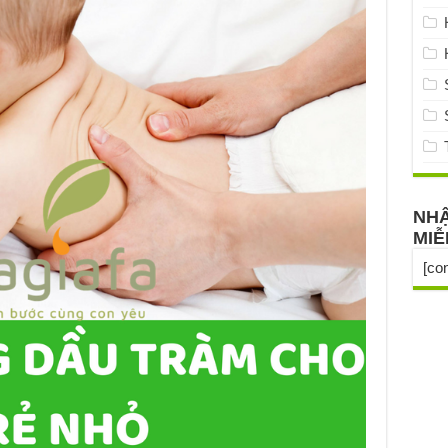
NHẬ
MIỄ
[co