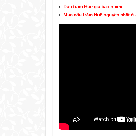
Dầu tràm Huế giá bao nhiêu
Mua dầu tràm Huế nguyên chất ở