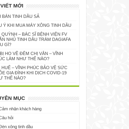
 VIẾT MỚI
I BÁN TINH DẦU SẢ
U Ý KHI MUA MÁY XÔNG TINH DẦU
 QUỲNH – BÁC SĨ BỆNH VIỆN FV
ẮN NHỦ TINH DẦU TRÀM DAGIAFA
U GÌ?
BỊ HO VỀ ĐÊM CHỊ VÂN – VĨNH
ÚC LÀM NHƯ THẾ NÀO?
Ị HUẾ – VĨNH PHÚC BẢO VỆ SỨC
E GIA ĐÌNH KHI DỊCH COVID-19
Ư THẾ NÀO?
UYÊN MỤC
Cảm nhận khách hàng
Câu hỏi
Đèn xông tinh dầu