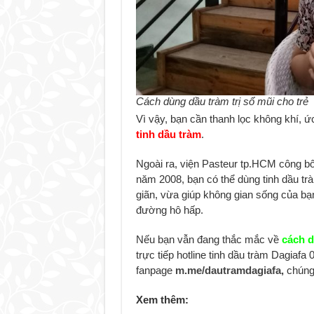
Cách dùng dầu tràm trị sổ mũi cho trẻ
Vì vậy, bạn cần thanh lọc không khí, 
tinh dầu tràm
.
Ngoài ra, viện Pasteur tp.HCM công b
năm 2008, bạn có thể dùng tinh dầu tr
giãn, vừa giúp không gian sống của bạ
đường hô hấp.
Nếu bạn vẫn đang thắc mắc về
cách d
trực tiếp hotline tinh dầu tràm Dagiafa
fanpage
m.me/dautramdagiafa,
chúng 
Xem thêm: