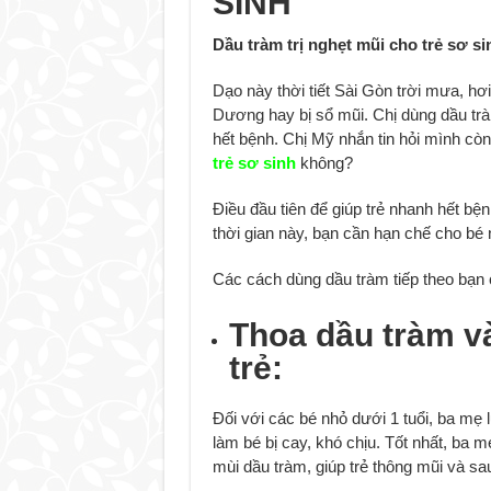
SINH
Dầu tràm trị nghẹt mũi cho trẻ sơ si
Dạo này thời tiết Sài Gòn trời mưa, hơ
Dương hay bị sổ mũi. Chị dùng dầu tr
hết bệnh. Chị Mỹ nhắn tin hỏi mình cò
trẻ sơ sinh
không?
Điều đầu tiên để giúp trẻ nhanh hết bệ
thời gian này, bạn cần hạn chế cho bé
Các cách dùng dầu tràm tiếp theo bạn 
Thoa dầu tràm v
trẻ:
Đối với các bé nhỏ dưới 1 tuổi, ba mẹ l
làm bé bị cay, khó chịu. Tốt nhất, ba m
mùi dầu tràm, giúp trẻ thông mũi và sau