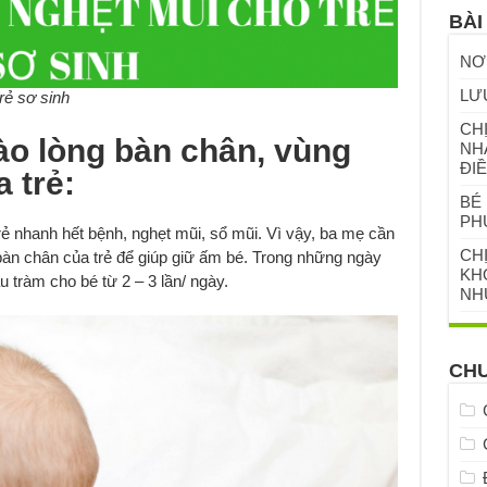
BÀI
NƠ
LƯ
rẻ sơ sinh
CHỊ
ào lòng bàn chân, vùng
NH
ĐIỀ
 trẻ:
BÉ 
PH
trẻ nhanh hết bệnh, nghẹt mũi, sổ mũi. Vì vậy, ba mẹ cần
CH
bàn chân của trẻ để giúp giữ ấm bé. Trong những ngày
KHỎ
u tràm cho bé từ 2 – 3 lần/ ngày.
NH
CH