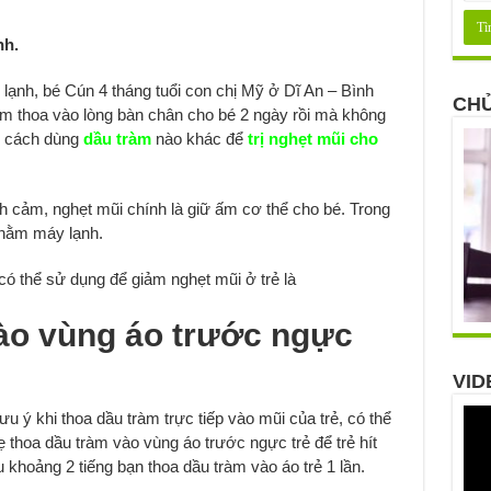
nh.
i lạnh, bé Cún 4 tháng tuổi con chị Mỹ ở Dĩ An – Bình
CHỦ
àm thoa vào lòng bàn chân cho bé 2 ngày rồi mà không
n cách dùng
dầu tràm
nào khác để
trị nghẹt mũi cho
nh cảm, nghẹt mũi chính là giữ ấm cơ thể cho bé. Trong
 nằm máy lạnh.
có thể sử dụng để giảm nghẹt mũi ở trẻ là
ào vùng áo trước ngực
VID
ưu ý khi thoa dầu tràm trực tiếp vào mũi của trẻ, có thể
ẹ thoa dầu tràm vào vùng áo trước ngực trẻ để trẻ hít
 khoảng 2 tiếng bạn thoa dầu tràm vào áo trẻ 1 lần.