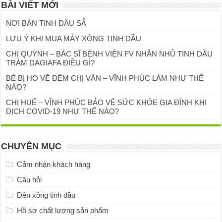
BÀI VIẾT MỚI
NƠI BÁN TINH DẦU SẢ
LƯU Ý KHI MUA MÁY XÔNG TINH DẦU
CHỊ QUỲNH – BÁC SĨ BỆNH VIỆN FV NHẮN NHỦ TINH DẦU
TRÀM DAGIAFA ĐIỀU GÌ?
BÉ BỊ HO VỀ ĐÊM CHỊ VÂN – VĨNH PHÚC LÀM NHƯ THẾ
NÀO?
CHỊ HUẾ – VĨNH PHÚC BẢO VỆ SỨC KHỎE GIA ĐÌNH KHI
DỊCH COVID-19 NHƯ THẾ NÀO?
CHUYÊN MỤC
Cảm nhận khách hàng
Câu hỏi
Đèn xông tinh dầu
Hồ sơ chất lượng sản phẩm