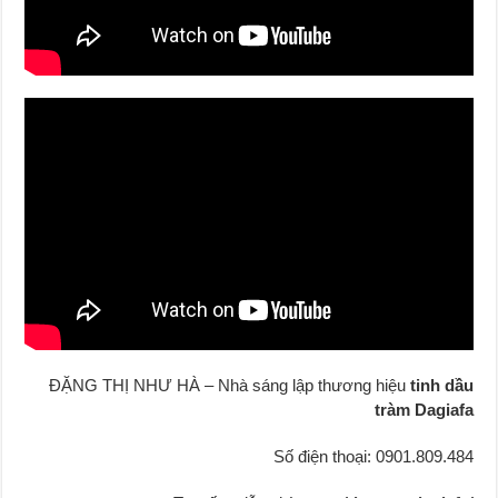
ĐẶNG THỊ NHƯ HÀ – Nhà sáng lập thương hiệu
tinh dầu
tràm Dagiafa
Số điện thoại: 0901.809.484