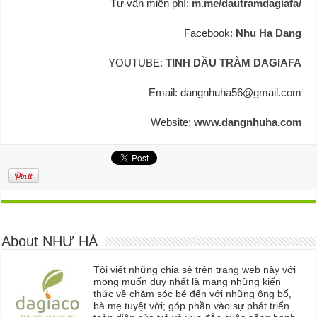
Tư vấn miễn phí:
m.me/dautramdagiafa/
Facebook:
Nhu Ha Dang
YOUTUBE:
TINH DẦU TRÀM DAGIAFA
Email: dangnhuha56@gmail.com
Website:
www.dangnhuha.com
About NHƯ HÀ
Tôi viết những chia sẻ trên trang web này với
mong muốn duy nhất là mang những kiến
thức về chăm sóc bé đến với những ông bố,
bà mẹ tuyệt vời; góp phần vào sự phát triển