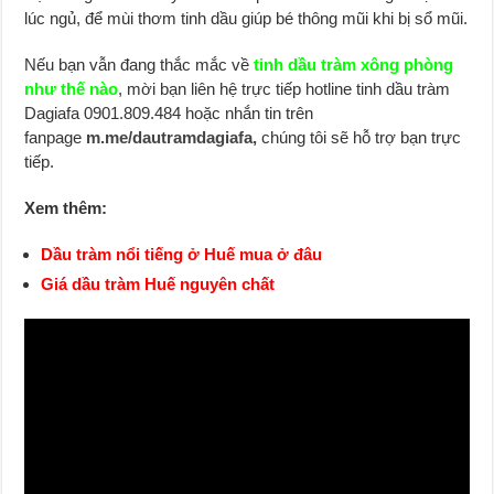
lúc ngủ, để mùi thơm tinh dầu giúp bé thông mũi khi bị sổ mũi.
Nếu bạn vẫn đang thắc mắc về
tinh dầu tràm xông phòng
như thế nào
, mời bạn liên hệ trực tiếp hotline tinh dầu tràm
Dagiafa 0901.809.484 hoặc nhắn tin trên
fanpage
m.me/dautramdagiafa,
chúng tôi sẽ hỗ trợ bạn trực
tiếp.
Xem thêm:
Dầu tràm nổi tiếng ở Huế mua ở đâu
Giá dầu tràm Huế nguyên chất