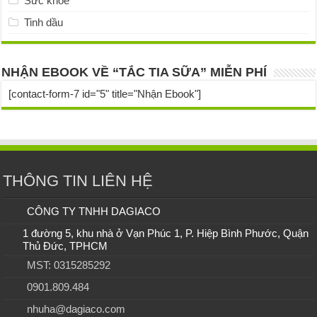
Sức khỏe
Tinh dầu
NHẬN EBOOK VỀ “TẮC TIA SỮA” MIỄN PHÍ
[contact-form-7 id="5" title="Nhận Ebook"]
THÔNG TIN LIÊN HỆ
CÔNG TY TNHH DAGIACO
1 đường 5, khu nhà ở Vạn Phúc 1, P. Hiệp Bình Phước, Quận
Thủ Đức, TPHCM
MST: 0315285292
0901.809.484
nhuha@dagiaco.com