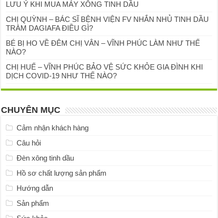
LƯU Ý KHI MUA MÁY XÔNG TINH DẦU
CHỊ QUỲNH – BÁC SĨ BỆNH VIỆN FV NHẮN NHỦ TINH DẦU
TRÀM DAGIAFA ĐIỀU GÌ?
BÉ BỊ HO VỀ ĐÊM CHỊ VÂN – VĨNH PHÚC LÀM NHƯ THẾ
NÀO?
CHỊ HUẾ – VĨNH PHÚC BẢO VỆ SỨC KHỎE GIA ĐÌNH KHI
DỊCH COVID-19 NHƯ THẾ NÀO?
CHUYÊN MỤC
Cảm nhận khách hàng
Câu hỏi
Đèn xông tinh dầu
Hồ sơ chất lượng sản phẩm
Hướng dẫn
Sản phẩm