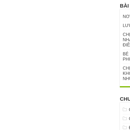
BÀI
NƠ
LƯ
CHỊ
NH
ĐIỀ
BÉ 
PH
CH
KHỎ
NH
CH