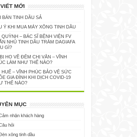
 VIẾT MỚI
I BÁN TINH DẦU SẢ
U Ý KHI MUA MÁY XÔNG TINH DẦU
 QUỲNH – BÁC SĨ BỆNH VIỆN FV
ẮN NHỦ TINH DẦU TRÀM DAGIAFA
U GÌ?
BỊ HO VỀ ĐÊM CHỊ VÂN – VĨNH
ÚC LÀM NHƯ THẾ NÀO?
Ị HUẾ – VĨNH PHÚC BẢO VỆ SỨC
E GIA ĐÌNH KHI DỊCH COVID-19
Ư THẾ NÀO?
UYÊN MỤC
Cảm nhận khách hàng
Câu hỏi
Đèn xông tinh dầu