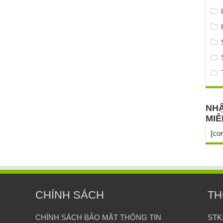
NHẬ
MIỄ
[co
CHÍNH SÁCH
TH
CHÍNH SÁCH BẢO MẬT THÔNG TIN
STK