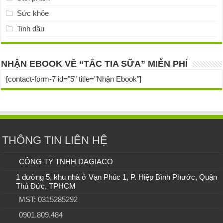
Sức khỏe
Tinh dầu
NHẬN EBOOK VỀ “TẮC TIA SỮA” MIỄN PHÍ
[contact-form-7 id="5" title="Nhận Ebook"]
THÔNG TIN LIÊN HỆ
CÔNG TY TNHH DAGIACO
1 đường 5, khu nhà ở Vạn Phúc 1, P. Hiệp Bình Phước, Quận
Thủ Đức, TPHCM
MST: 0315285292
0901.809.484