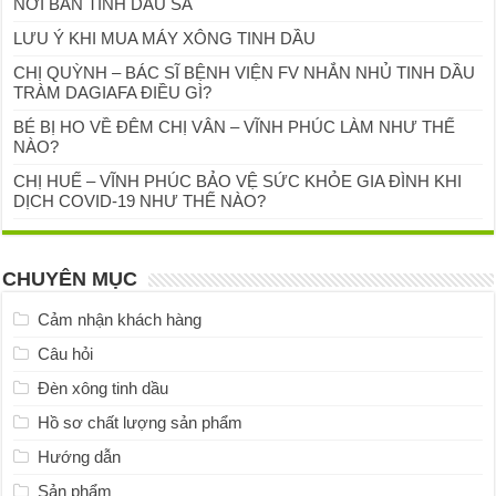
NƠI BÁN TINH DẦU SẢ
LƯU Ý KHI MUA MÁY XÔNG TINH DẦU
CHỊ QUỲNH – BÁC SĨ BỆNH VIỆN FV NHẮN NHỦ TINH DẦU
TRÀM DAGIAFA ĐIỀU GÌ?
BÉ BỊ HO VỀ ĐÊM CHỊ VÂN – VĨNH PHÚC LÀM NHƯ THẾ
NÀO?
CHỊ HUẾ – VĨNH PHÚC BẢO VỆ SỨC KHỎE GIA ĐÌNH KHI
DỊCH COVID-19 NHƯ THẾ NÀO?
CHUYÊN MỤC
Cảm nhận khách hàng
Câu hỏi
Đèn xông tinh dầu
Hồ sơ chất lượng sản phẩm
Hướng dẫn
Sản phẩm