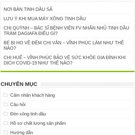
NƠI BÁN TINH DẦU SẢ
LƯU Ý KHI MUA MÁY XÔNG TINH DẦU
CHỊ QUỲNH – BÁC SĨ BỆNH VIỆN FV NHẮN NHỦ TINH DẦU
TRÀM DAGIAFA ĐIỀU GÌ?
BÉ BỊ HO VỀ ĐÊM CHỊ VÂN – VĨNH PHÚC LÀM NHƯ THẾ
NÀO?
CHỊ HUẾ – VĨNH PHÚC BẢO VỆ SỨC KHỎE GIA ĐÌNH KHI
DỊCH COVID-19 NHƯ THẾ NÀO?
CHUYÊN MỤC
Cảm nhận khách hàng
Câu hỏi
Đèn xông tinh dầu
Hồ sơ chất lượng sản phẩm
Hướng dẫn