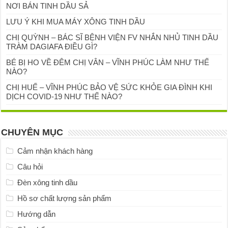
NƠI BÁN TINH DẦU SẢ
LƯU Ý KHI MUA MÁY XÔNG TINH DẦU
CHỊ QUỲNH – BÁC SĨ BỆNH VIỆN FV NHẮN NHỦ TINH DẦU
TRÀM DAGIAFA ĐIỀU GÌ?
BÉ BỊ HO VỀ ĐÊM CHỊ VÂN – VĨNH PHÚC LÀM NHƯ THẾ
NÀO?
CHỊ HUẾ – VĨNH PHÚC BẢO VỆ SỨC KHỎE GIA ĐÌNH KHI
DỊCH COVID-19 NHƯ THẾ NÀO?
CHUYÊN MỤC
Cảm nhận khách hàng
Câu hỏi
Đèn xông tinh dầu
Hồ sơ chất lượng sản phẩm
Hướng dẫn