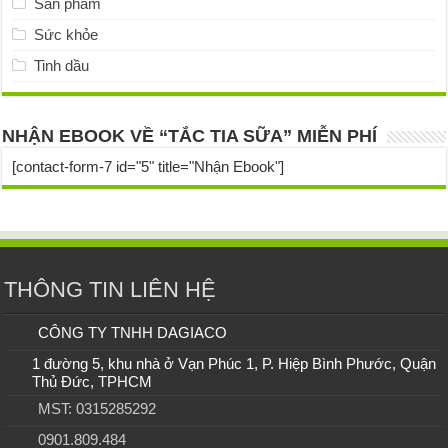
Sản phẩm
Sức khỏe
Tinh dầu
NHẬN EBOOK VỀ “TẮC TIA SỮA” MIỄN PHÍ
[contact-form-7 id="5" title="Nhận Ebook"]
THÔNG TIN LIÊN HỆ
CÔNG TY TNHH DAGIACO
1 đường 5, khu nhà ở Vạn Phúc 1, P. Hiệp Bình Phước, Quận
Thủ Đức, TPHCM
MST: 0315285292
0901.809.484