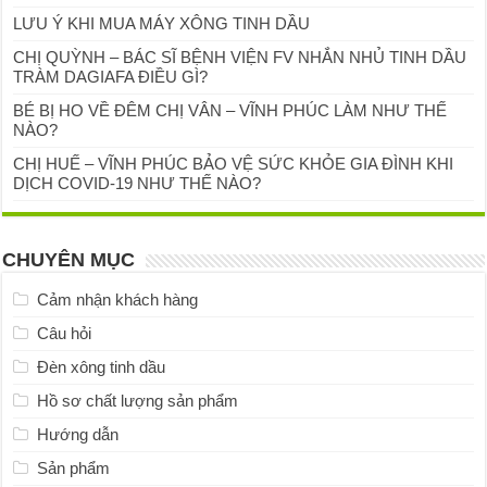
LƯU Ý KHI MUA MÁY XÔNG TINH DẦU
CHỊ QUỲNH – BÁC SĨ BỆNH VIỆN FV NHẮN NHỦ TINH DẦU
TRÀM DAGIAFA ĐIỀU GÌ?
BÉ BỊ HO VỀ ĐÊM CHỊ VÂN – VĨNH PHÚC LÀM NHƯ THẾ
NÀO?
CHỊ HUẾ – VĨNH PHÚC BẢO VỆ SỨC KHỎE GIA ĐÌNH KHI
DỊCH COVID-19 NHƯ THẾ NÀO?
CHUYÊN MỤC
Cảm nhận khách hàng
Câu hỏi
Đèn xông tinh dầu
Hồ sơ chất lượng sản phẩm
Hướng dẫn
Sản phẩm