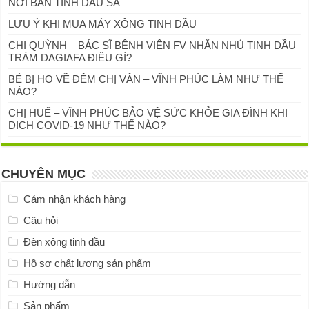
NƠI BÁN TINH DẦU SẢ
LƯU Ý KHI MUA MÁY XÔNG TINH DẦU
CHỊ QUỲNH – BÁC SĨ BỆNH VIỆN FV NHẮN NHỦ TINH DẦU
TRÀM DAGIAFA ĐIỀU GÌ?
BÉ BỊ HO VỀ ĐÊM CHỊ VÂN – VĨNH PHÚC LÀM NHƯ THẾ
NÀO?
CHỊ HUẾ – VĨNH PHÚC BẢO VỆ SỨC KHỎE GIA ĐÌNH KHI
DỊCH COVID-19 NHƯ THẾ NÀO?
CHUYÊN MỤC
Cảm nhận khách hàng
Câu hỏi
Đèn xông tinh dầu
Hồ sơ chất lượng sản phẩm
Hướng dẫn
Sản phẩm