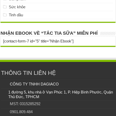
Sức khỏe
Tinh dầu
NHẬN EBOOK VỀ “TẮC TIA SỮA” MIỄN PHÍ
[contact-form-7 id="5" title="Nhận Ebook"]
THÔNG TIN LIÊN HỆ
CÔNG TY TNHH DAGIACO
1 đường 5, khu nhà ở Vạn Phúc 1, P. Hiệp Bình Phước, Quận
Thủ Đức, TPHCM
MST: 0315285292
0901.809.484