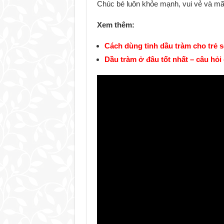
Chúc bé luôn khỏe mạnh, vui vẻ và mãi 
Xem thêm:
Cách dùng tinh dầu tràm cho trẻ s
Dầu tràm ở đâu tốt nhất – câu hỏi