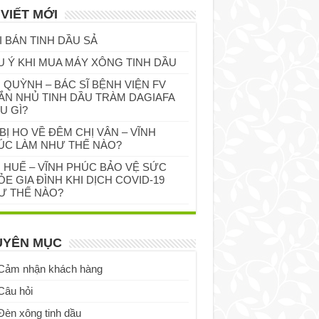
 VIẾT MỚI
I BÁN TINH DẦU SẢ
U Ý KHI MUA MÁY XÔNG TINH DẦU
 QUỲNH – BÁC SĨ BỆNH VIỆN FV
ẮN NHỦ TINH DẦU TRÀM DAGIAFA
U GÌ?
BỊ HO VỀ ĐÊM CHỊ VÂN – VĨNH
ÚC LÀM NHƯ THẾ NÀO?
Ị HUẾ – VĨNH PHÚC BẢO VỆ SỨC
E GIA ĐÌNH KHI DỊCH COVID-19
Ư THẾ NÀO?
UYÊN MỤC
Cảm nhận khách hàng
Câu hỏi
Đèn xông tinh dầu