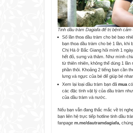
Tinh dầu tràm Dagiafa để trị bệnh cảm
Số lần thoa dầu tràm cho bé bao nhiê
bạn thoa dầu tràm cho bé 1 lần, khi 
Chị Hà ở Bắc Giang hỏi mình 1 ngày
hết đỏ, sưng và thâm. Như mình chia
từ thiên nhiên, không thể dùng 1 lần
phần thôi. Khoảng 2 tiếng bạn cần t
lưng và ngực của bé để giúp bé nhan
Xem lại loại dầu tràm bạn đã
mua
có 
các đặc tính vật lý của dầu tràm như
của dầu tràm và nước.
Nếu bạn vẫn đang thắc mắc về trị nghẹ
bạn liên hệ trực tiếp hotline tinh dầu 
fanpage
m.me/dautramdagiafa,
chúng 