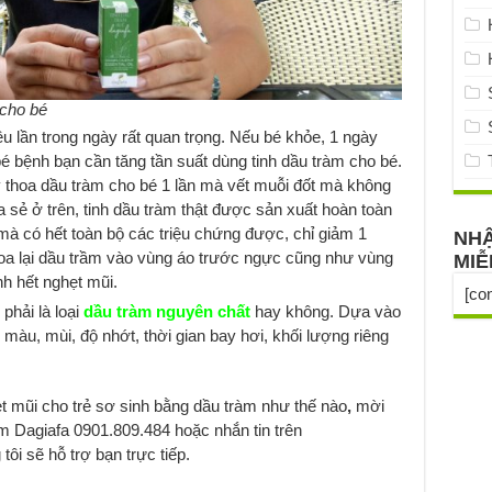
 cho bé
u lần trong ngày rất quan trọng. Nếu bé khỏe, 1 ngày
bé bệnh bạn cần tăng tần suất dùng tinh dầu tràm cho bé.
 thoa dầu tràm cho bé 1 lần mà vết muỗi đốt mà không
 sẻ ở trên, tinh dầu tràm thật được sản xuất hoàn toàn
 mà có hết toàn bộ các triệu chứng được, chỉ giảm 1
NHẬ
hoa lại dầu trầm vào vùng áo trước ngực cũng như vùng
MIỄ
h hết nghẹt mũi.
[co
phải là loại
dầu tràm nguyên chất
hay không. Dựa vào
 màu, mùi, độ nhớt, thời gian bay hơi, khối lượng riêng
t mũi cho trẻ sơ sinh bằng dầu tràm như thế nào
,
mời
tràm Dagiafa 0901.809.484 hoặc nhắn tin trên
tôi sẽ hỗ trợ bạn trực tiếp.