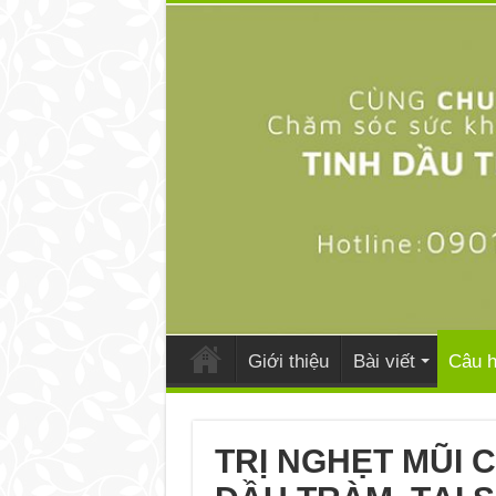
Giới thiệu
Bài viết
Câu h
TRỊ NGHẸT MŨI 