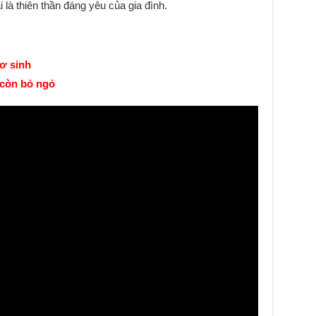
là thiên thần đáng yêu của gia đình.
ơ sinh
 còn bỏ ngỏ