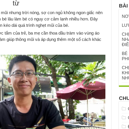
từ
BÀI
 mũi nhưng trời nóng, sợ con ngủ không ngon giấc nên
NƠ
 bé lâu làm bé có nguy cơ cảm lạnh nhiều hơn. Đây
 kéo dài quá trình nghẹt mũi của bé.
LƯ
c tắm của trẻ, ba mẹ cần thoa dầu tràm vào vùng áo
CHỊ
ràm giúp thông mũi và áp dụng thêm một số cách khác
NH
ĐIỀ
BÉ 
PH
CH
KHỎ
NH
CH