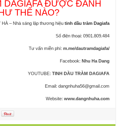
M DAGIAFA ĐƯỢC ĐÁNH
NHƯ THẾ NÀO?
À – Nhà sáng lập thương hiệu
tinh dầu tràm Dagiafa
Số điện thoại: 0901.809.484
Tư vấn miễn phí:
m.me/dautramdagiafa/
Facebook:
Nhu Ha Dang
YOUTUBE:
TINH DẦU TRÀM DAGIAFA
Email: dangnhuha56@gmail.com
Website:
www.dangnhuha.com