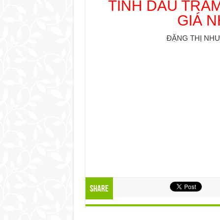
TINH DẦU TRÀ
GIÁ 
ĐẶNG THỊ NHƯ H
Share