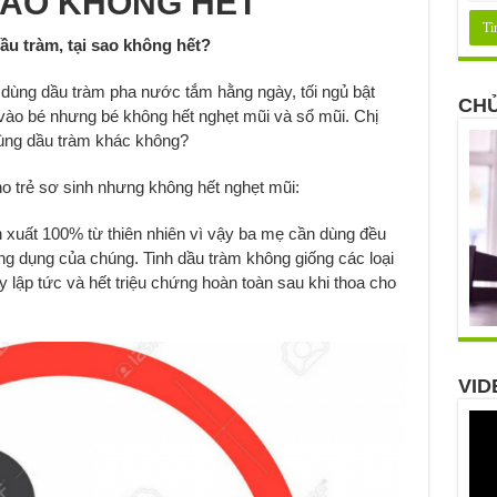
SAO KHÔNG HẾT
dầu tràm, tại sao không hết?
ị dùng dầu tràm pha nước tắm hằng ngày, tối ngủ bật
CHỦ
vào bé nhưng bé không hết nghẹt mũi và sổ mũi. Chị
 dùng dầu tràm khác không?
o trẻ sơ sinh nhưng không hết nghẹt mũi:
 xuất 100% từ thiên nhiên vì vậy ba mẹ cần dùng đều
g dụng của chúng. Tinh dầu tràm không giống các loại
y lập tức và hết triệu chứng hoàn toàn sau khi thoa cho
VID