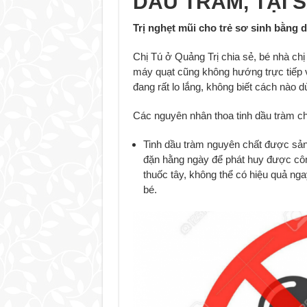
DẦU TRÀM, TẠI 
Trị nghẹt mũi cho trẻ sơ sinh bằng 
Chị Tú ở Quảng Trị chia sẻ, bé nhà ch
máy quạt cũng không hướng trực tiếp 
đang rất lo lắng, không biết cách nào
Các nguyên nhân thoa tinh dầu tràm ch
Tinh dầu tràm nguyên chất được sản
đặn hằng ngày để phát huy được côn
thuốc tây, không thể có hiệu quả nga
bé.