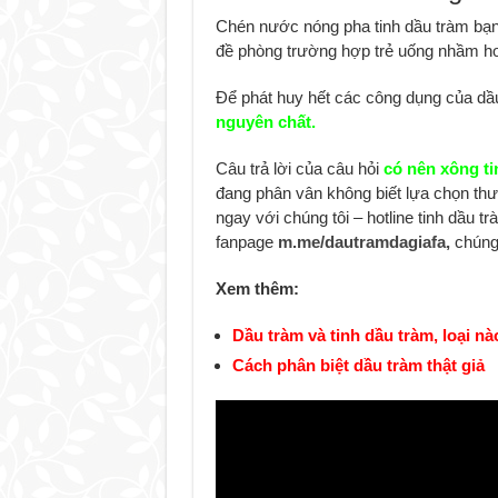
Chén nước nóng pha tinh dầu tràm bạn
đề phòng trường hợp trẻ uống nhầm h
Để phát huy hết các công dụng của dầ
nguyên chất.
Câu trả lời của câu hỏi
có nên xông t
đang phân vân không biết lựa chọn thư
ngay với chúng tôi – hotline tinh dầu t
fanpage
m.me/dautramdagiafa,
chúng 
Xem thêm:
Dầu tràm và tinh dầu tràm, loại nà
Cách phân biệt dầu tràm thật giả