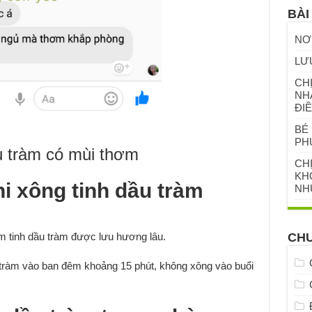
BÀI
NƠ
LƯ
CHỊ
NH
ĐIỀ
BÉ 
PH
u tràm có mùi thơm
CH
KHỎ
i xông tinh dầu tràm
NH
 tinh dầu tràm được lưu hương lâu.
CH
u tràm vào ban đêm khoảng 15 phút, không xông vào buổi