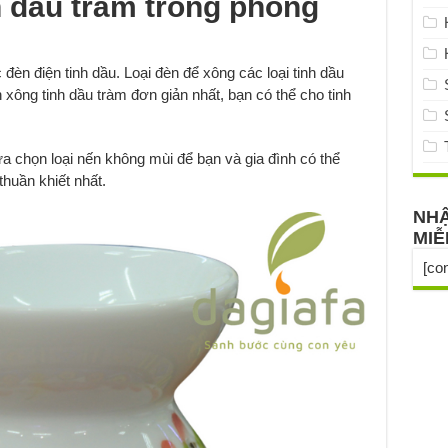
h dầu tràm trong phòng
đèn điện tinh dầu. Loại đèn để xông các loại tinh dầu
xông tinh dầu tràm đơn giản nhất, bạn có thể cho tinh
lựa chọn loại nến không mùi để bạn và gia đình có thể
huần khiết nhất.
NHẬ
MIỄ
[co