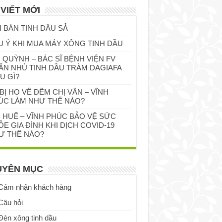
 VIẾT MỚI
I BÁN TINH DẦU SẢ
U Ý KHI MUA MÁY XÔNG TINH DẦU
 QUỲNH – BÁC SĨ BỆNH VIỆN FV
ẮN NHỦ TINH DẦU TRÀM DAGIAFA
U GÌ?
BỊ HO VỀ ĐÊM CHỊ VÂN – VĨNH
ÚC LÀM NHƯ THẾ NÀO?
Ị HUẾ – VĨNH PHÚC BẢO VỆ SỨC
E GIA ĐÌNH KHI DỊCH COVID-19
Ư THẾ NÀO?
UYÊN MỤC
Cảm nhận khách hàng
Câu hỏi
Đèn xông tinh dầu