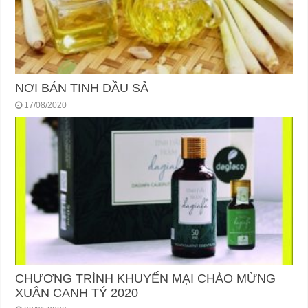
NƠI BÁN TINH DẦU SẢ
17/08/2020
CHƯƠNG TRÌNH KHUYẾN MẠI CHÀO MỪNG
XUÂN CANH TÝ 2020