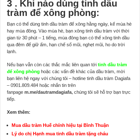
3 . Khi nào dùng tinh dầu
tràm để xông phòng:
Bạn có thể dùng tinh dầu tràm để xông hằng ngày, kể mùa hè
hay mùa đông. Vào mùa hè, bạn xông tinh dầu tràm với thời
gian từ 30 phút – 1 tiếng, mùa đông bạn có thể xông tinh dầu
qua đêm để giữ ấm, hạn chế sổ mũi, nghẹt mũi, ho do trời
lạnh.
Nếu bạn vẫn còn các thắc mắc liên quan tới
tinh dầu tràm
để xông phòng
hoặc các vấn đề khác của dầu tràm, mời
bạn liên hệ ngay với chúng tôi – hotline tinh dầu tràm Dagiafa
– 0901.809.484 hoặc nhắn tin trên
fanpage
m.me/dautramdagiafa,
chúng tôi sẽ hỗ trợ bạn trực
tiếp.
Xem thêm:
Mua dầu tràm Huế chính hiệu tại Bình Thuận
Lý do chị Hạnh mua tinh dầu tràm tặng cháu