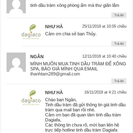
tinh dầu tràm xông phòng ấm mà thư giãn lắm
Trả lời
NHƯ HÀ
25/11/2018 at 10:05 chiều
Cảm ơn chia sẻ bạn Thủy.
Trả lời
NGÂN
12/11/2018 at 10:40 chiều
MÌNH MUỐN MUA TINH DẦU TRÀM ĐỂ XÔNG
SPA, BÁO GIÁ MÌNH QUA EMAIL
thanhtam289@gmail.com
Trả lời
NHƯ HÀ
16/11/2018 at 4:21 chiều
Chào bạn Ngân,
Tinh dầu tràm đã gửi thông tin giá tinh dầu
tràm qua mail bạn rồi nhé.
Cảm ơn bạn đã quan tâm tinh dầu tràm
Dagiafa.
Các thông tin chưa rõ, mời bạn liên hệ
trực tiếp hotline tinh dầu tràm Dagiafa