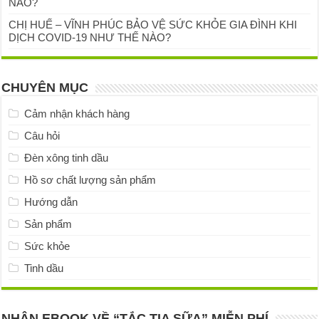
NÀO?
CHỊ HUẾ – VĨNH PHÚC BẢO VỆ SỨC KHỎE GIA ĐÌNH KHI
DỊCH COVID-19 NHƯ THẾ NÀO?
CHUYÊN MỤC
Cảm nhận khách hàng
Câu hỏi
Đèn xông tinh dầu
Hồ sơ chất lượng sản phẩm
Hướng dẫn
Sản phẩm
Sức khỏe
Tinh dầu
NHẬN EBOOK VỀ “TẮC TIA SỮA” MIỄN PHÍ