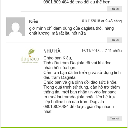
0901.809.484 để trao đổi cụ thể hơn.
Trả lời
Kiều
01/11/2018 at 9:45 sáng
giờ mình chỉ dám dùng của dagiafa thôi, hàng
chất lượng, mà rất lâu hết nữa
Trả lời
NHƯ HÀ
16/11/2018 at 7:11 chiều
Chào bạn Kiều,
Tinh dầu tràm Dagiafa rất vui khi đọc
phản hồi của bạn.
Cảm ơn bạn đã tin tưởng và sử dụng tinh
dầu tràm Dagiafa.
Chúc bạn và gia đình dồi dào sức khỏe.
Trong quá trình sử dụng, cần hỗ trợ thêm
thông tin, mời bạn nhắn tin vào fanpage
m.me/dautramdagiafa hoặc liên hệ trực
tiếp hotline tinh dầu tràm Dagiafa
0901.809.484 để được giải đáp nhanh
nhất.
Trả lời