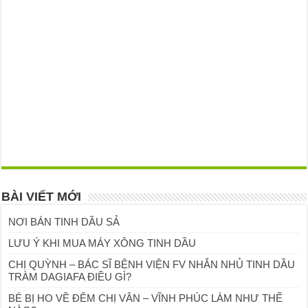
BÀI VIẾT MỚI
NƠI BÁN TINH DẦU SẢ
LƯU Ý KHI MUA MÁY XÔNG TINH DẦU
CHỊ QUỲNH – BÁC SĨ BỆNH VIỆN FV NHẮN NHỦ TINH DẦU
TRÀM DAGIAFA ĐIỀU GÌ?
BÉ BỊ HO VỀ ĐÊM CHỊ VÂN – VĨNH PHÚC LÀM NHƯ THẾ