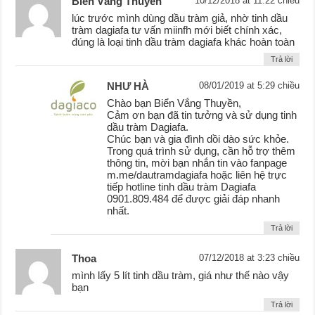
Biển Vắng Thuyền
10/12/2018 at 11:22 chiều
lúc trước mình dùng dầu tràm giả, nhờ tinh dầu
tràm dagiafa tư vấn miinfh mới biết chính xác,
đúng là loại tinh dầu tràm dagiafa khác hoàn toàn
Trả lời
NHƯ HÀ
08/01/2019 at 5:29 chiều
Chào bạn Biển Vắng Thuyền,
Cảm ơn bạn đã tin tưởng và sử dụng tinh
dầu tràm Dagiafa.
Chúc bạn và gia đình dồi dào sức khỏe.
Trong quá trình sử dụng, cần hỗ trợ thêm
thông tin, mời bạn nhắn tin vào fanpage
m.me/dautramdagiafa hoặc liên hệ trực
tiếp hotline tinh dầu tràm Dagiafa
0901.809.484 để được giải đáp nhanh
nhất.
Trả lời
Thoa
07/12/2018 at 3:23 chiều
mình lấy 5 lít tinh dầu tràm, giá như thế nào vậy
bạn
Trả lời