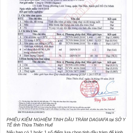
PHIẾU KIỂM NGHIỆM TINH DẦU TRÀM DAGIAFA tại SỞ Y
TẾ tỉnh Thừa Thiên Huế
Nếu bạn có 1 hoặc 1 số điểm lựa chọn tinh dầu tràm để kinh