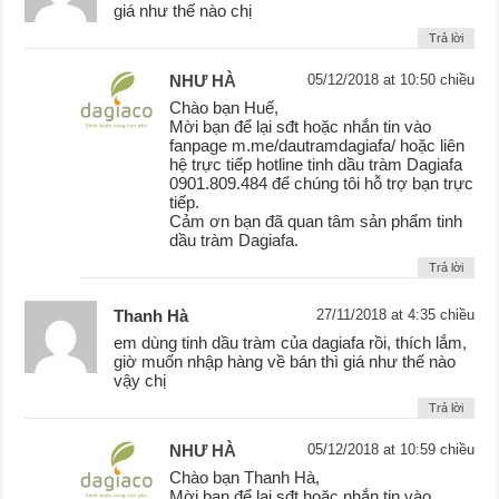
giá như thế nào chị
Trả lời
NHƯ HÀ
05/12/2018 at 10:50 chiều
Chào bạn Huế,
Mời bạn để lại sđt hoặc nhắn tin vào
fanpage m.me/dautramdagiafa/ hoặc liên
hệ trực tiếp hotline tinh dầu tràm Dagiafa
0901.809.484 để chúng tôi hỗ trợ bạn trực
tiếp.
Cảm ơn bạn đã quan tâm sản phẩm tinh
dầu tràm Dagiafa.
Trả lời
Thanh Hà
27/11/2018 at 4:35 chiều
em dùng tinh dầu tràm của dagiafa rồi, thích lắm,
giờ muốn nhập hàng về bán thì giá như thế nào
vậy chị
Trả lời
NHƯ HÀ
05/12/2018 at 10:59 chiều
Chào bạn Thanh Hà,
Mời bạn để lại sđt hoặc nhắn tin vào