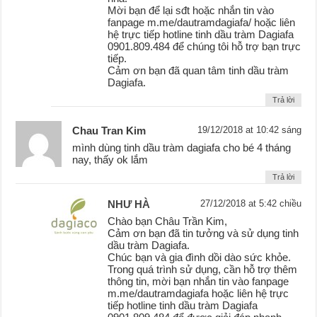
Mời bạn để lại sđt hoặc nhắn tin vào
fanpage m.me/dautramdagiafa/ hoặc liên
hệ trực tiếp hotline tinh dầu tràm Dagiafa
0901.809.484 để chúng tôi hỗ trợ bạn trực
tiếp.
Cảm ơn bạn đã quan tâm tinh dầu tràm
Dagiafa.
Trả lời
Chau Tran Kim
19/12/2018 at 10:42 sáng
mình dùng tinh dầu tràm dagiafa cho bé 4 tháng
nay, thấy ok lắm
Trả lời
NHƯ HÀ
27/12/2018 at 5:42 chiều
Chào bạn Châu Trần Kim,
Cảm ơn bạn đã tin tưởng và sử dụng tinh
dầu tràm Dagiafa.
Chúc bạn và gia đình dồi dào sức khỏe.
Trong quá trình sử dụng, cần hỗ trợ thêm
thông tin, mời bạn nhắn tin vào fanpage
m.me/dautramdagiafa hoặc liên hệ trực
tiếp hotline tinh dầu tràm Dagiafa