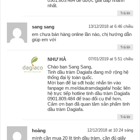
0901.809.484 để được giải đáp nhanh
nhất.
Trả lời
sang sang
13/12/2018 at 6:46 chiều
em chưa bán hàng online lần nào, chị hướng dẫn
giúp em với
Trả lời
NHƯ HÀ
07/01/2019 at 5:51 chiều
Chào bạn Sang Sang,
Tinh dầu tràm Dagiafa đang mở rộng hệ
thống đại lý toàn quốc.
Mời bạn để lại sđt hoặc nhắn tin vào
fanpage m.me/dautramdagiafa/ hoặc liên
hệ trực tiếp hotline tinh dầu tràm Dagiafa
0901.809.484 để trao đổi cụ thể hơn.
Cảm ơn bạn đã quan tâm sản phẩm tinh
dầu tràm Dagiafa.
Trả lời
hoàng
12/12/2018 at 10:24 sáng
mình cần mua 20 lít tinh dầu tràm, cần đủ giấy