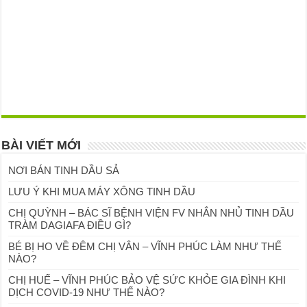
BÀI VIẾT MỚI
NƠI BÁN TINH DẦU SẢ
LƯU Ý KHI MUA MÁY XÔNG TINH DẦU
CHỊ QUỲNH – BÁC SĨ BỆNH VIỆN FV NHẮN NHỦ TINH DẦU
TRÀM DAGIAFA ĐIỀU GÌ?
BÉ BỊ HO VỀ ĐÊM CHỊ VÂN – VĨNH PHÚC LÀM NHƯ THẾ
NÀO?
CHỊ HUẾ – VĨNH PHÚC BẢO VỆ SỨC KHỎE GIA ĐÌNH KHI
DỊCH COVID-19 NHƯ THẾ NÀO?