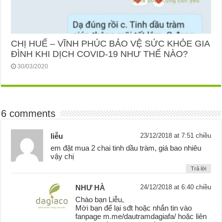
CHỊ HUẾ – VĨNH PHÚC BẢO VỆ SỨC KHỎE GIA
ĐÌNH KHI DỊCH COVID-19 NHƯ THẾ NÀO?
30/03/2020
6 comments
liễu
23/12/2018 at 7:51 chiều
em đặt mua 2 chai tinh dầu tràm, giá bao nhiêu
vậy chị
Trả lời
NHƯ HÀ
24/12/2018 at 6:40 chiều
Chào bạn Liễu,
Mời bạn để lại sđt hoặc nhắn tin vào
fanpage m.me/dautramdagiafa/ hoặc liên