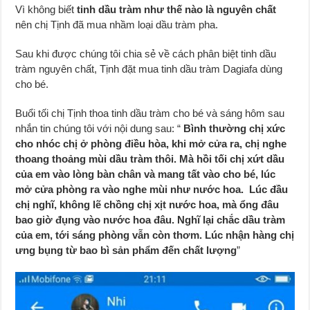
Vì không biết
tinh dầu tràm như thế nào là nguyên chất
nên chị Tịnh đã mua nhầm loại dầu tràm pha.
Sau khi được chúng tôi chia sẻ về cách phân biệt tinh dầu
tràm nguyên chất, Tịnh đặt mua tinh dầu tràm Dagiafa dùng
cho bé.
Buổi tối chị Tịnh thoa tinh dầu tràm cho bé và sáng hôm sau
nhắn tin chúng tôi với nội dung sau: “
Bình thường chị xức
cho nhóc chị ở phòng điều hòa, khi mở cửa ra, chị nghe
thoang thoảng mùi dầu tràm thôi. Mà hồi tối chị xứt dầu
của em vào lòng bàn chân và mang tất vào cho bé, lúc
mở cửa phòng ra vào nghe mùi như nước hoa. Lúc đầu
chị nghĩ, không lẽ chồng chị xịt nước hoa, mà ổng đâu
bao giờ đụng vào nước hoa đâu. Nghĩ lại chắc dầu tràm
của em, tới sáng phòng vẫn còn thơm. Lúc nhận hàng chị
ưng bụng từ bao bì sản phẩm đến chất lượng
”