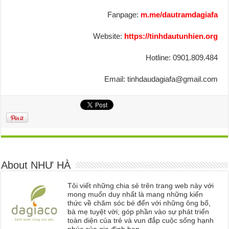
Fanpage:
m.me/dautramdagiafa
Website:
https://tinhdautunhien.org
Hotline: 0901.809.484
Email: tinhdaudagiafa@gmail.com
About NHƯ HÀ
Tôi viết những chia sẻ trên trang web này với
mong muốn duy nhất là mang những kiến
thức về chăm sóc bé đến với những ông bố,
bà mẹ tuyệt vời; góp phần vào sự phát triển
toàn diện của trẻ và vun đắp cuộc sống hạnh
phúc của gia đình bạn.