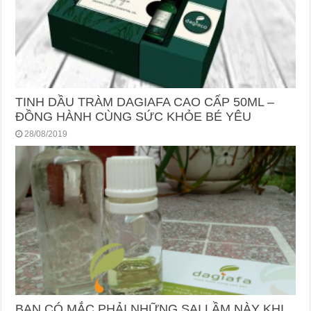
TINH DẦU TRÀM DAGIAFA CAO CẤP 50ML –
ĐỒNG HÀNH CÙNG SỨC KHỎE BÉ YÊU
28/08/2019
BẠN CÓ MẮC PHẢI NHỮNG SAI LẦM NÀY KHI