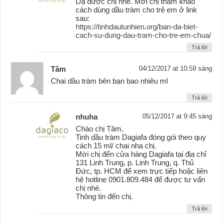
Dạ được chị nhé. Mời chị tham khảo
cách dùng dầu tràm cho trẻ em ở link
sau:
https://tinhdautunhien.org/ban-da-biet-
cach-su-dung-dau-tram-cho-tre-em-chua/
Trả lời
Tâm
04/12/2017 at 10:59 sáng
Chai dầu tràm bên bạn bao nhiêu ml
Trả lời
nhuha
05/12/2017 at 9:45 sáng
Chào chị Tâm,
Tinh dầu tràm Dagiafa đóng gói theo quy
cách 15 ml/ chai nha chị.
Mời chị đến cửa hàng Dagiafa tại địa chỉ
131 Linh Trung, p. Linh Trung, q. Thủ
Đức, tp. HCM để xem trực tiếp hoặc liên
hệ hotline 0901.809.484 để được tư vấn
chị nhé.
Thông tin đến chị.
Trả lời