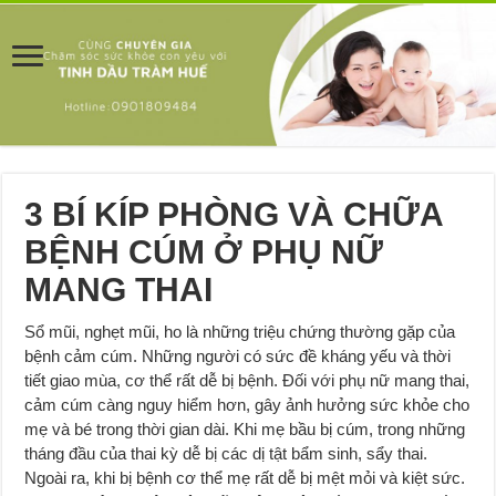
3 BÍ KÍP PHÒNG VÀ CHỮA
BỆNH CÚM Ở PHỤ NỮ
MANG THAI
Sổ mũi, nghẹt mũi, ho là những triệu chứng thường gặp của
bệnh cảm cúm. Những người có sức đề kháng yếu và thời
tiết giao mùa, cơ thể rất dễ bị bệnh. Đối với phụ nữ mang thai,
cảm cúm càng nguy hiểm hơn, gây ảnh hưởng sức khỏe cho
mẹ và bé trong thời gian dài. Khi mẹ bầu bị cúm, trong những
tháng đầu của thai kỳ dễ bị các dị tật bẩm sinh, sẩy thai.
Ngoài ra, khi bị bệnh cơ thể mẹ rất dễ bị mệt mỏi và kiệt sức.