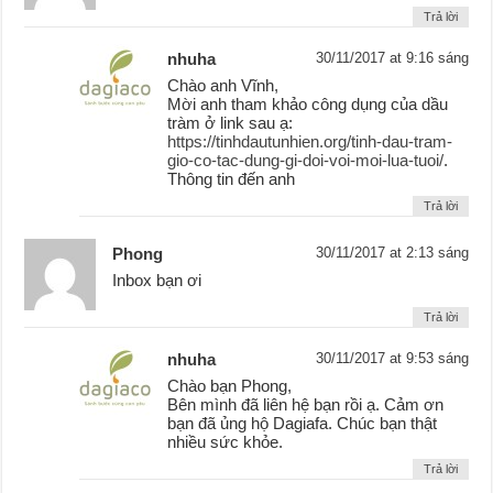
Trả lời
nhuha
30/11/2017 at 9:16 sáng
Chào anh Vĩnh,
Mời anh tham khảo công dụng của dầu
tràm ở link sau ạ:
https://tinhdautunhien.org/tinh-dau-tram-
gio-co-tac-dung-gi-doi-voi-moi-lua-tuoi/
.
Thông tin đến anh
Trả lời
Phong
30/11/2017 at 2:13 sáng
Inbox bạn ơi
Trả lời
nhuha
30/11/2017 at 9:53 sáng
Chào bạn Phong,
Bên mình đã liên hệ bạn rồi ạ. Cảm ơn
bạn đã ủng hộ Dagiafa. Chúc bạn thật
nhiều sức khỏe.
Trả lời