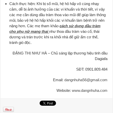
Cách thực hiện: Khi bị sổ mũi, hệ hô hấp vô cùng nhạy
cảm, dễ bị ảnh hưởng của các vi khuẩn và thời tiết, vì vậy
các mẹ cần dùng dầu tràm thoa vào mũi để giúp làm thông
mũi, bảo vệ hệ hô hấp khỏi các vi khuẩn làm bệnh trở nên
nặng hơn. Các mẹ tham khảo
c
ách sử dụng dầu tràm
cho phụ nữ mang thai
như thoa dầu tràm vào cổ, thái
dương và trán trước khi ra khỏi nhà để giữ ấm cơ thể,
tránh gió độc.
ĐẶNG THỊ NHƯ HÀ – Chủ sáng lập thương hiệu tinh dầu
Dagiafa
SĐT: 0901.809.484
Email:
dangnhuha56@gmail.com
Website:
www.dangnhuha.com