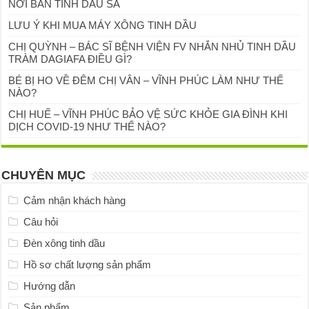
NƠI BÁN TINH DẦU SẢ
LƯU Ý KHI MUA MÁY XÔNG TINH DẦU
CHỊ QUỲNH – BÁC SĨ BỆNH VIỆN FV NHẮN NHỦ TINH DẦU
TRÀM DAGIAFA ĐIỀU GÌ?
BÉ BỊ HO VỀ ĐÊM CHỊ VÂN – VĨNH PHÚC LÀM NHƯ THẾ
NÀO?
CHỊ HUẾ – VĨNH PHÚC BẢO VỆ SỨC KHỎE GIA ĐÌNH KHI
DỊCH COVID-19 NHƯ THẾ NÀO?
CHUYÊN MỤC
Cảm nhận khách hàng
Câu hỏi
Đèn xông tinh dầu
Hồ sơ chất lượng sản phẩm
Hướng dẫn
Sản phẩm