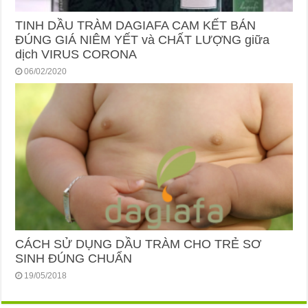
TINH DẦU TRÀM DAGIAFA CAM KẾT BÁN
ĐÚNG GIÁ NIÊM YẾT và CHẤT LƯỢNG giữa
dịch VIRUS CORONA
06/02/2020
CÁCH SỬ DỤNG DẦU TRÀM CHO TRẺ SƠ
SINH ĐÚNG CHUẨN
19/05/2018