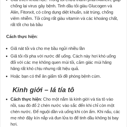
chống lại virus gây bệnh. Tinh dầu tỏi giàu Glucogen và
Aliin, Fitonxit, có công dụng diệt khuẩn, sát trùng, chống
viêm nhiễm. Tỏi cũng rất giàu vitamin và các khoáng chất,
rất tốt cho bà bầu
Cách thực hiện
:
Giã nát tỏi và cho mẹ bầu ngửi nhiều lần
Giã tỏi rồi pha với nước để uống. Cách này hơi khó uống
đối với các mẹ không quen mùi tỏi, cảm giác mùi hăng
hăng rất khó chịu nhưng rất hiệu quả.
Hoặc bạn có thể ăn giấm tỏi đề phòng bệnh cúm.
Kinh giới – lá tía tô
Cách thực hiện
: Cho một nắm lá kinh giới và tía tô vào
nồi, sau đó đổ 2 chén nước vào sắc đến khi chỉ còn một
chén nước. Để nguội dần và uống khi còn ấm. Khi nấu, các
mẹ nhớ đậy kín nắp và đun lửa to để tinh dầu không bị bay
hơi.