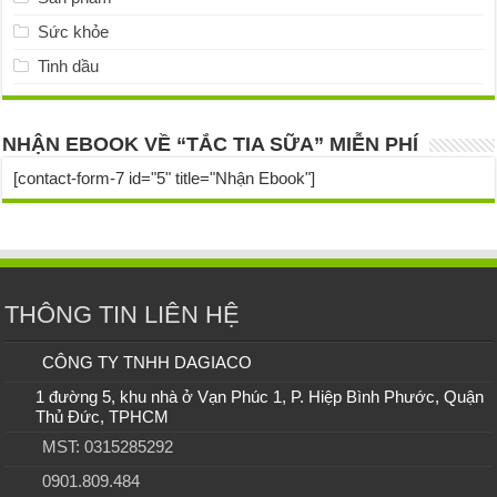
Sức khỏe
Tinh dầu
NHẬN EBOOK VỀ “TẮC TIA SỮA” MIỄN PHÍ
[contact-form-7 id="5" title="Nhận Ebook"]
THÔNG TIN LIÊN HỆ
CÔNG TY TNHH DAGIACO
1 đường 5, khu nhà ở Vạn Phúc 1, P. Hiệp Bình Phước, Quận
Thủ Đức, TPHCM
MST: 0315285292
0901.809.484