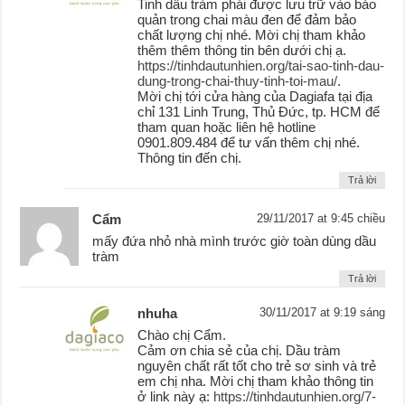
Tinh dầu tràm phải được lưu trữ vào bảo
quản trong chai màu đen để đảm bảo
chất lượng chị nhé. Mời chị tham khảo
thêm thêm thông tin bên dưới chị ạ.
https://tinhdautunhien.org/tai-sao-tinh-dau-
dung-trong-chai-thuy-tinh-toi-mau/
.
Mời chị tới cửa hàng của Dagiafa tại địa
chỉ 131 Linh Trung, Thủ Đức, tp. HCM để
tham quan hoặc liên hệ hotline
0901.809.484 để tư vấn thêm chị nhé.
Thông tin đến chị.
Trả lời
Cẩm
29/11/2017 at 9:45 chiều
mấy đứa nhỏ nhà mình trước giờ toàn dùng dầu
tràm
Trả lời
nhuha
30/11/2017 at 9:19 sáng
Chào chị Cẩm.
Cảm ơn chia sẻ của chị. Dầu tràm
nguyên chất rất tốt cho trẻ sơ sinh và trẻ
em chị nha. Mời chị tham khảo thông tin
ở link này ạ:
https://tinhdautunhien.org/7-