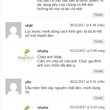
thụ vào cơ thể. đặc biệt là dược phẩm, vì
tác dụng phụ của chúng có thể ảnh
hưởng tới mẹ và bé chị nhé.
Trả lời
nhật
30/11/2017 at 6:48 chiều
Lúc trước mình dùng cách kinh giới, lá tía tô hết
sổ mũi nhanh lắm
Trả lời
nhuha
01/12/2017 at 5:48 sáng
Chào anh Nhật.
Cảm ơn chia sẻ của anh. Chúc gia đình
anh sức khỏe dồi dào ạ.
Trả lời
yến
30/11/2017 at 6:16 chiều
Dầu tràm bên này nguyên chất lắm, mình dùng
rồi.
Trả lời
nhuha
01/12/2017 at 5:53 sáng