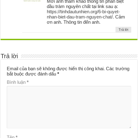
Mời anh tham khảo thông tin phân biệt
dầu tràm nguyên chất tại link sau ạ:
https://tinhdautunhien.org/6-bi-quyet-
nhan-biet-dau-tram-nguyen-chat/
. Cảm
ơn anh. Thông tin đến anh.
Trả lời
Trả lời
Email của bạn sẽ không được hiển thị công khai.
Các trường
bắt buộc được đánh dấu
*
Bình luận
*
Tên
*