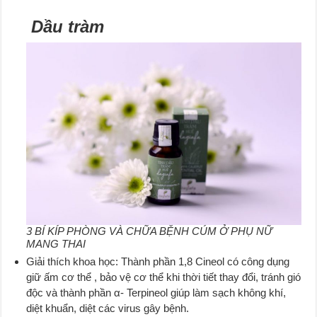
Dầu tràm
3 BÍ KÍP PHÒNG VÀ CHỮA BỆNH CÚM Ở PHỤ NỮ
MANG THAI
Giải thích khoa học: Thành phần 1,8 Cineol có công dụng
giữ ấm cơ thể , bảo vệ cơ thể khi thời tiết thay đổi, tránh gió
độc và thành phần α- Terpineol giúp làm sạch không khí,
diệt khuẩn, diệt các virus gây bệnh.