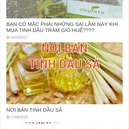
BẠN CÓ MẮC PHẢI NHỮNG SAI LẦM NÀY KHI
MUA TINH DẦU TRÀM GIÓ HUẾ????
16/10/2017
NƠI BÁN TINH DẦU SẢ
17/08/2020