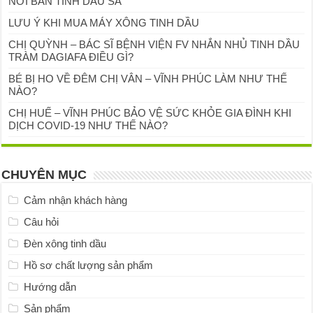
NƠI BÁN TINH DẦU SẢ
LƯU Ý KHI MUA MÁY XÔNG TINH DẦU
CHỊ QUỲNH – BÁC SĨ BỆNH VIỆN FV NHẮN NHỦ TINH DẦU
TRÀM DAGIAFA ĐIỀU GÌ?
BÉ BỊ HO VỀ ĐÊM CHỊ VÂN – VĨNH PHÚC LÀM NHƯ THẾ
NÀO?
CHỊ HUẾ – VĨNH PHÚC BẢO VỆ SỨC KHỎE GIA ĐÌNH KHI
DỊCH COVID-19 NHƯ THẾ NÀO?
CHUYÊN MỤC
Cảm nhận khách hàng
Câu hỏi
Đèn xông tinh dầu
Hồ sơ chất lượng sản phẩm
Hướng dẫn
Sản phẩm