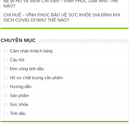
BÉ BỊ HO VỀ ĐÊM CHỊ VÂN – VĨNH PHÚC LÀM NHƯ THẾ
NÀO?
CHỊ HUẾ – VĨNH PHÚC BẢO VỆ SỨC KHỎE GIA ĐÌNH KHI
DỊCH COVID-19 NHƯ THẾ NÀO?
CHUYÊN MỤC
Cảm nhận khách hàng
Câu hỏi
Đèn xông tinh dầu
Hồ sơ chất lượng sản phẩm
Hướng dẫn
Sản phẩm
Sức khỏe
Tinh dầu