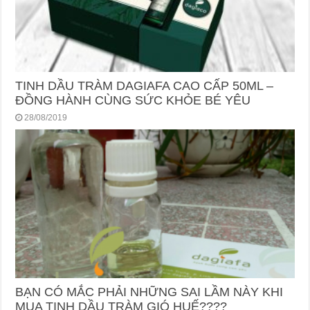
TINH DẦU TRÀM DAGIAFA CAO CẤP 50ML –
ĐỒNG HÀNH CÙNG SỨC KHỎE BÉ YÊU
28/08/2019
BẠN CÓ MẮC PHẢI NHỮNG SAI LẦM NÀY KHI
MUA TINH DẦU TRÀM GIÓ HUẾ????