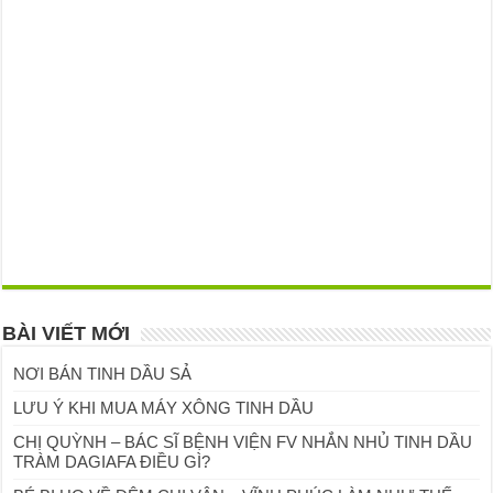
BÀI VIẾT MỚI
NƠI BÁN TINH DẦU SẢ
LƯU Ý KHI MUA MÁY XÔNG TINH DẦU
CHỊ QUỲNH – BÁC SĨ BỆNH VIỆN FV NHẮN NHỦ TINH DẦU
TRÀM DAGIAFA ĐIỀU GÌ?