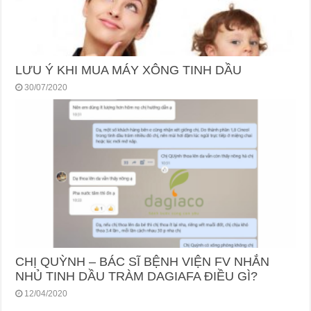
LƯU Ý KHI MUA MÁY XÔNG TINH DẦU
30/07/2020
CHỊ QUỲNH – BÁC SĨ BỆNH VIỆN FV NHẮN
NHỦ TINH DẦU TRÀM DAGIAFA ĐIỀU GÌ?
12/04/2020