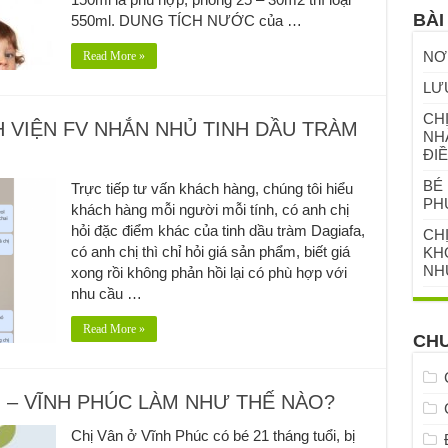
BÀI
550ml. DUNG TÍCH NƯỚC của …
NƠ
Read More »
LƯ
CHỊ
H VIỆN FV NHẮN NHỦ TINH DẦU TRÀM
NH
ĐIỀ
BÉ 
Trực tiếp tư vấn khách hàng, chúng tôi hiểu
PH
khách hàng mỗi người mỗi tính, có anh chị
hỏi đặc điểm khác của tinh dầu tràm Dagiafa,
CH
có anh chị thì chỉ hỏi giá sản phẩm, biết giá
KHỎ
NH
xong rồi không phản hồi lại có phù hợp với
nhu cầu …
Read More »
CH
N – VĨNH PHÚC LÀM NHƯ THẾ NÀO?
Chị Vân ở Vĩnh Phúc có bé 21 tháng tuổi, bị