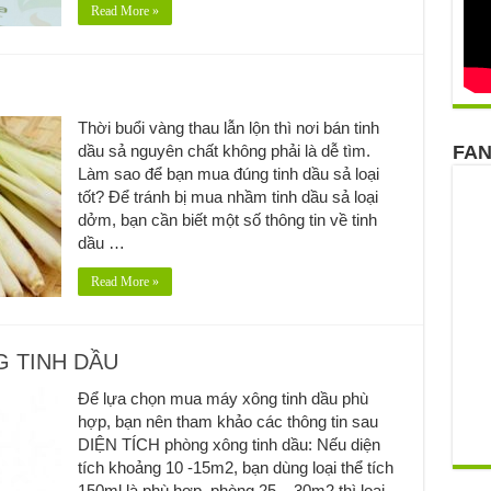
Read More »
Thời buổi vàng thau lẫn lộn thì nơi bán tinh
dầu sả nguyên chất không phải là dễ tìm.
FA
Làm sao để bạn mua đúng tinh dầu sả loại
tốt? Để tránh bị mua nhầm tinh dầu sả loại
dởm, bạn cần biết một số thông tin về tinh
dầu …
Read More »
G TINH DẦU
Để lựa chọn mua máy xông tinh dầu phù
hợp, bạn nên tham khảo các thông tin sau
DIỆN TÍCH phòng xông tinh dầu: Nếu diện
tích khoảng 10 -15m2, bạn dùng loại thể tích
150ml là phù hợp, phòng 25 – 30m2 thì loại