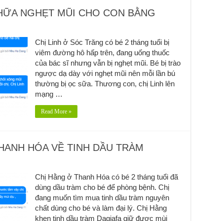
CHỮA NGHẸT MŨI CHO CON BẰNG
Chị Linh ở Sóc Trăng có bé 2 tháng tuổi bị
viêm đường hô hấp trên, đang uống thuốc
của bác sĩ nhưng vẫn bị nghẹt mũi. Bé bị trào
ngược dạ dày với nghẹt mũi nên mỗi lần bú
thường bị ọc sữa. Thương con, chị Linh lên
mạng …
Read More »
HANH HÓA VỀ TINH DẦU TRÀM
Chị Hằng ở Thanh Hóa có bé 2 tháng tuổi đã
dùng dầu tràm cho bé để phòng bệnh. Chị
đang muốn tìm mua tinh dầu tràm nguyên
chất dùng cho bé và làm đại lý. Chị Hằng
khen tinh dầu tràm Dagiafa giữ được mùi