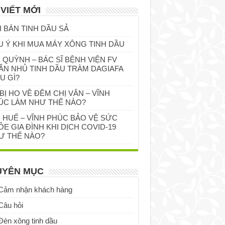
 VIẾT MỚI
I BÁN TINH DẦU SẢ
U Ý KHI MUA MÁY XÔNG TINH DẦU
 QUỲNH – BÁC SĨ BỆNH VIỆN FV
ẮN NHỦ TINH DẦU TRÀM DAGIAFA
U GÌ?
BỊ HO VỀ ĐÊM CHỊ VÂN – VĨNH
ÚC LÀM NHƯ THẾ NÀO?
Ị HUẾ – VĨNH PHÚC BẢO VỆ SỨC
E GIA ĐÌNH KHI DỊCH COVID-19
Ư THẾ NÀO?
UYÊN MỤC
Cảm nhận khách hàng
Câu hỏi
Đèn xông tinh dầu