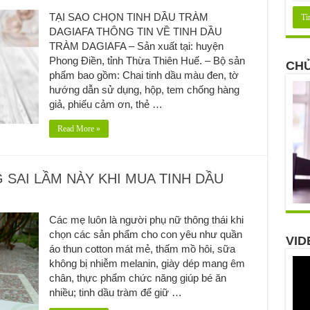
TẠI SAO CHỌN TINH DẦU TRÀM
DAGIAFA THÔNG TIN VỀ TINH DẦU
TRÀM DAGIAFA – Sản xuất tại: huyện
Phong Điền, tỉnh Thừa Thiên Huế. – Bộ sản
CHỦ
phẩm bao gồm: Chai tinh dầu màu đen, tờ
hướng dẫn sử dụng, hộp, tem chống hàng
giả, phiếu cảm ơn, thẻ …
Read More »
SAI LẦM NÀY KHI MUA TINH DẦU
Các mẹ luôn là người phụ nữ thông thái khi
chọn các sản phẩm cho con yêu như quần
VID
áo thun cotton mát mẻ, thấm mồ hôi, sữa
không bị nhiễm melanin, giày dép mang êm
chân, thực phẩm chức năng giúp bé ăn
nhiều; tinh dầu tràm để giữ …