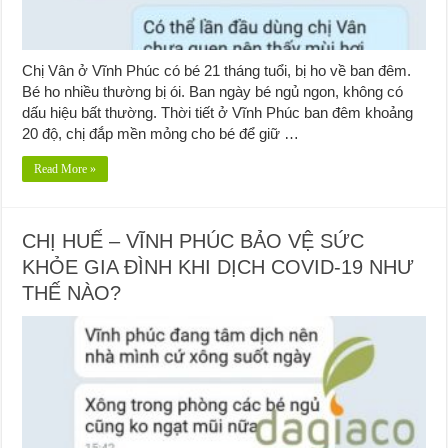
Chị Vân ở Vĩnh Phúc có bé 21 tháng tuổi, bị ho về ban đêm.
Bé ho nhiều thường bị ói. Ban ngày bé ngủ ngon, không có
dấu hiệu bất thường. Thời tiết ở Vĩnh Phúc ban đêm khoảng
20 độ, chị đắp mền mỏng cho bé để giữ …
Read More »
CHỊ HUẾ – VĨNH PHÚC BẢO VỆ SỨC
KHỎE GIA ĐÌNH KHI DỊCH COVID-19 NHƯ
THẾ NÀO?