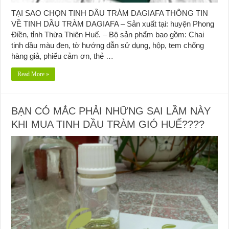
TẠI SAO CHỌN TINH DẦU TRÀM DAGIAFA THÔNG TIN
VỀ TINH DẦU TRÀM DAGIAFA – Sản xuất tại: huyện Phong
Điền, tỉnh Thừa Thiên Huế. – Bộ sản phẩm bao gồm: Chai
tinh dầu màu đen, tờ hướng dẫn sử dụng, hộp, tem chống
hàng giả, phiếu cảm ơn, thẻ …
Read More »
BẠN CÓ MẮC PHẢI NHỮNG SAI LẦM NÀY
KHI MUA TINH DẦU TRÀM GIÓ HUẾ????