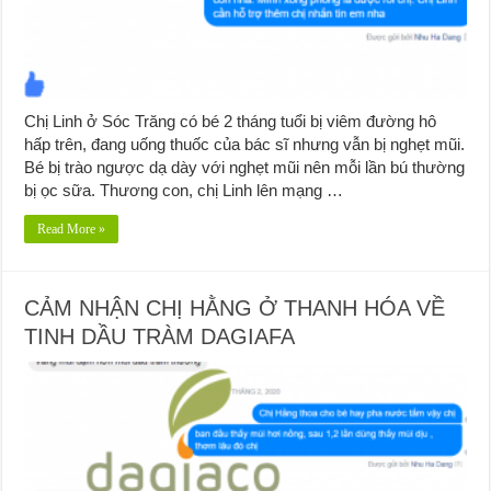
Chị Linh ở Sóc Trăng có bé 2 tháng tuổi bị viêm đường hô
hấp trên, đang uống thuốc của bác sĩ nhưng vẫn bị nghẹt mũi.
Bé bị trào ngược dạ dày với nghẹt mũi nên mỗi lần bú thường
bị ọc sữa. Thương con, chị Linh lên mạng …
Read More »
CẢM NHẬN CHỊ HẰNG Ở THANH HÓA VỀ
TINH DẦU TRÀM DAGIAFA