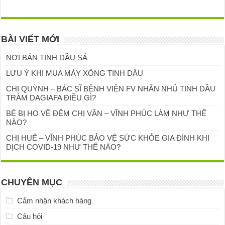
BÀI VIẾT MỚI
NƠI BÁN TINH DẦU SẢ
LƯU Ý KHI MUA MÁY XÔNG TINH DẦU
CHỊ QUỲNH – BÁC SĨ BỆNH VIỆN FV NHẮN NHỦ TINH DẦU
TRÀM DAGIAFA ĐIỀU GÌ?
BÉ BỊ HO VỀ ĐÊM CHỊ VÂN – VĨNH PHÚC LÀM NHƯ THẾ
NÀO?
CHỊ HUẾ – VĨNH PHÚC BẢO VỆ SỨC KHỎE GIA ĐÌNH KHI
DỊCH COVID-19 NHƯ THẾ NÀO?
CHUYÊN MỤC
Cảm nhận khách hàng
Câu hỏi