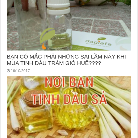
BẠN CÓ MẮC PHẢI NHỮNG SAI LẦM NÀY KHI
MUA TINH DẦU TRÀM GIÓ HUẾ????
16/10/2017