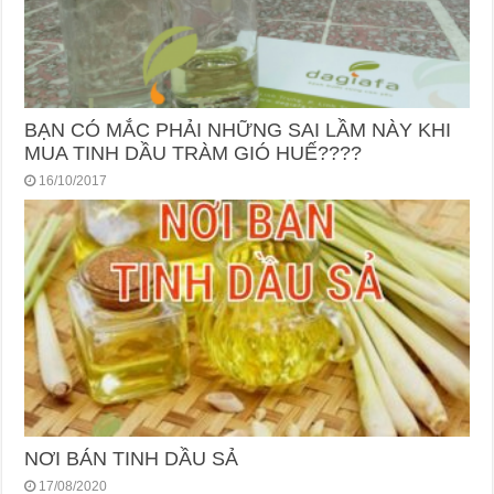
BẠN CÓ MẮC PHẢI NHỮNG SAI LẦM NÀY KHI
MUA TINH DẦU TRÀM GIÓ HUẾ????
16/10/2017
NƠI BÁN TINH DẦU SẢ
17/08/2020