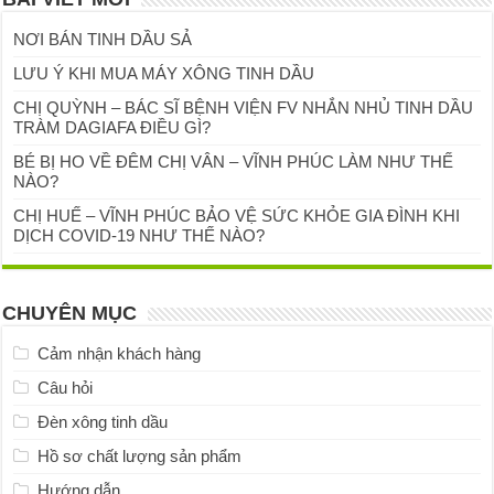
NƠI BÁN TINH DẦU SẢ
LƯU Ý KHI MUA MÁY XÔNG TINH DẦU
CHỊ QUỲNH – BÁC SĨ BỆNH VIỆN FV NHẮN NHỦ TINH DẦU
TRÀM DAGIAFA ĐIỀU GÌ?
BÉ BỊ HO VỀ ĐÊM CHỊ VÂN – VĨNH PHÚC LÀM NHƯ THẾ
NÀO?
CHỊ HUẾ – VĨNH PHÚC BẢO VỆ SỨC KHỎE GIA ĐÌNH KHI
DỊCH COVID-19 NHƯ THẾ NÀO?
CHUYÊN MỤC
Cảm nhận khách hàng
Câu hỏi
Đèn xông tinh dầu
Hồ sơ chất lượng sản phẩm
Hướng dẫn