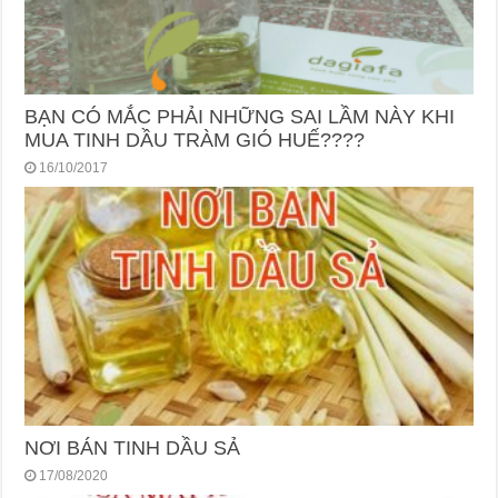
BẠN CÓ MẮC PHẢI NHỮNG SAI LẦM NÀY KHI
MUA TINH DẦU TRÀM GIÓ HUẾ????
16/10/2017
NƠI BÁN TINH DẦU SẢ
17/08/2020