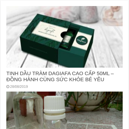
TINH DẦU TRÀM DAGIAFA CAO CẤP 50ML –
ĐỒNG HÀNH CÙNG SỨC KHỎE BÉ YÊU
28/08/2019