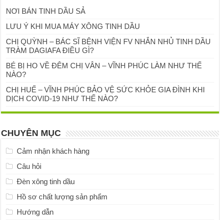
NƠI BÁN TINH DẦU SẢ
LƯU Ý KHI MUA MÁY XÔNG TINH DẦU
CHỊ QUỲNH – BÁC SĨ BỆNH VIỆN FV NHẮN NHỦ TINH DẦU
TRÀM DAGIAFA ĐIỀU GÌ?
BÉ BỊ HO VỀ ĐÊM CHỊ VÂN – VĨNH PHÚC LÀM NHƯ THẾ
NÀO?
CHỊ HUẾ – VĨNH PHÚC BẢO VỆ SỨC KHỎE GIA ĐÌNH KHI
DỊCH COVID-19 NHƯ THẾ NÀO?
CHUYÊN MỤC
Cảm nhận khách hàng
Câu hỏi
Đèn xông tinh dầu
Hồ sơ chất lượng sản phẩm
Hướng dẫn