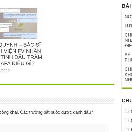
BÀI
NƠ
LƯ
CHỊ
NH
QUỲNH – BÁC SĨ
ĐIỀ
H VIỆN FV NHẮN
BÉ 
 TINH DẦU TRÀM
PH
AFA ĐIỀU GÌ?
CH
4/2020
KHỎ
NH
CH
công khai.
Các trường bắt buộc được đánh dấu
*