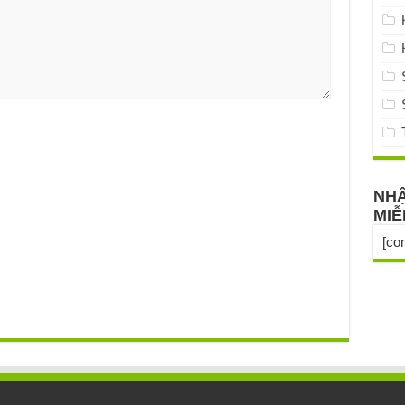
NHẬ
MIỄ
[co