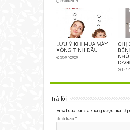
28/08/2019
LƯU Ý KHI MUA MÁY
CHỊ 
XÔNG TINH DẦU
BỆN
NHỦ
30/07/2020
DAGI
12/0
Trả lời
Email của bạn sẽ không được hiển thị 
Bình luận
*