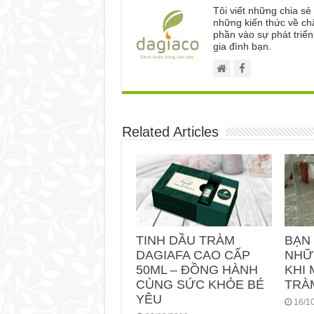
Tôi viết những chia s
những kiến thức về ch
phần vào sự phát triể
gia đình bạn.
Related Articles
TINH DẦU TRÀM
BẠN
DAGIAFA CAO CẤP
NHỮ
50ML – ĐỒNG HÀNH
KHI 
CÙNG SỨC KHỎE BÉ
TRÀ
YÊU
16/1