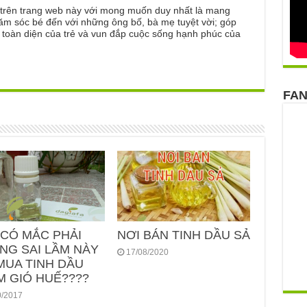
ẻ trên trang web này với mong muốn duy nhất là mang
ăm sóc bé đến với những ông bố, bà mẹ tuyệt vời; góp
n toàn diện của trẻ và vun đắp cuộc sống hạnh phúc của
FA
 CÓ MẮC PHẢI
NƠI BÁN TINH DẦU SẢ
NG SAI LẦM NÀY
17/08/2020
MUA TINH DẦU
M GIÓ HUẾ????
0/2017