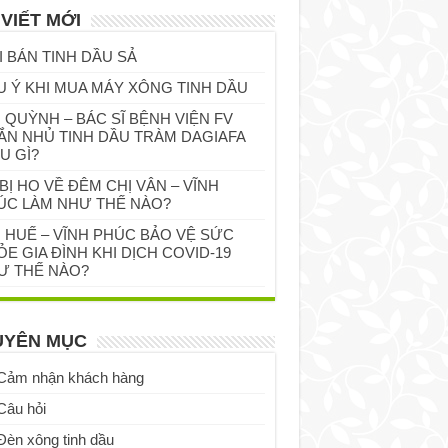
 VIẾT MỚI
I BÁN TINH DẦU SẢ
U Ý KHI MUA MÁY XÔNG TINH DẦU
 QUỲNH – BÁC SĨ BỆNH VIỆN FV
ẮN NHỦ TINH DẦU TRÀM DAGIAFA
U GÌ?
BỊ HO VỀ ĐÊM CHỊ VÂN – VĨNH
ÚC LÀM NHƯ THẾ NÀO?
Ị HUẾ – VĨNH PHÚC BẢO VỆ SỨC
E GIA ĐÌNH KHI DỊCH COVID-19
Ư THẾ NÀO?
UYÊN MỤC
Cảm nhận khách hàng
Câu hỏi
Đèn xông tinh dầu