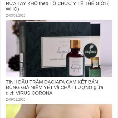
RỬA TAY KHÔ theo TỔ CHỨC Y TẾ THẾ GIỚI (
WHO)
03/03/2020
TINH DẦU TRÀM DAGIAFA CAM KẾT BÁN
ĐÚNG GIÁ NIÊM YẾT và CHẤT LƯỢNG giữa
dịch VIRUS CORONA
06/02/2020