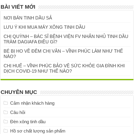
BÀI VIẾT MỚI
NƠI BÁN TINH DẦU SẢ
LƯU Ý KHI MUA MÁY XÔNG TINH DẦU
CHỊ QUỲNH – BÁC SĨ BỆNH VIỆN FV NHẮN NHỦ TINH DẦU
TRÀM DAGIAFA ĐIỀU GÌ?
BÉ BỊ HO VỀ ĐÊM CHỊ VÂN – VĨNH PHÚC LÀM NHƯ THẾ
NÀO?
CHỊ HUẾ – VĨNH PHÚC BẢO VỆ SỨC KHỎE GIA ĐÌNH KHI
DỊCH COVID-19 NHƯ THẾ NÀO?
CHUYÊN MỤC
Cảm nhận khách hàng
Câu hỏi
Đèn xông tinh dầu
Hồ sơ chất lượng sản phẩm