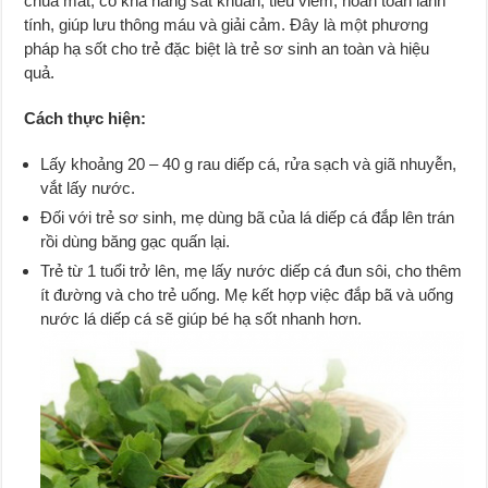
chua mát, có khả năng sát khuẩn, tiêu viêm, hoàn toàn lành
tính, giúp lưu thông máu và giải cảm. Đây là một phương
pháp hạ sốt cho trẻ đặc biệt là trẻ sơ sinh an toàn và hiệu
quả.
Cách thực hiện:
Lấy khoảng 20 – 40 g rau diếp cá, rửa sạch và giã nhuyễn,
vắt lấy nước.
Đối với trẻ sơ sinh, mẹ dùng bã của lá diếp cá đắp lên trán
rồi dùng băng gạc quấn lại.
Trẻ từ 1 tuổi trở lên, mẹ lấy nước diếp cá đun sôi, cho thêm
ít đường và cho trẻ uống. Mẹ kết hợp việc đắp bã và uống
nước lá diếp cá sẽ giúp bé hạ sốt nhanh hơn.