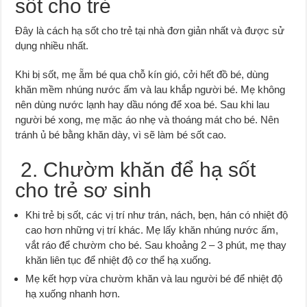
sốt cho trẻ
Đây là cách hạ sốt cho trẻ tại nhà đơn giản nhất và được sử
dụng nhiều nhất.
Khi bị sốt, mẹ ẵm bé qua chỗ kín gió, cởi hết đồ bé, dùng
khăn mềm nhúng nước ấm và lau khắp người bé. Mẹ không
nên dùng nước lạnh hay dầu nóng để xoa bé. Sau khi lau
người bé xong, mẹ mặc áo nhẹ và thoáng mát cho bé. Nên
tránh ủ bé bằng khăn dày, vì sẽ làm bé sốt cao.
2. Chườm khăn để hạ sốt
cho trẻ sơ sinh
Khi trẻ bị sốt, các vị trí như trán, nách, bẹn, hán có nhiệt độ
cao hơn những vị trí khác. Mẹ lấy khăn nhúng nước ấm,
vắt ráo để chườm cho bé. Sau khoảng 2 – 3 phút, mẹ thay
khăn liên tục để nhiệt độ cơ thể hạ xuống.
Mẹ kết hợp vừa chườm khăn và lau người bé để nhiệt độ
hạ xuống nhanh hơn.