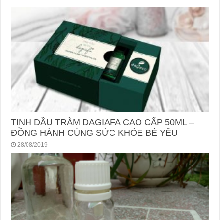
TINH DẦU TRÀM DAGIAFA CAO CẤP 50ML –
ĐỒNG HÀNH CÙNG SỨC KHỎE BÉ YÊU
28/08/2019