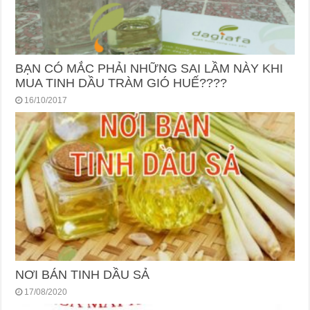
BẠN CÓ MẮC PHẢI NHỮNG SAI LẦM NÀY KHI
MUA TINH DẦU TRÀM GIÓ HUẾ????
16/10/2017
NƠI BÁN TINH DẦU SẢ
17/08/2020