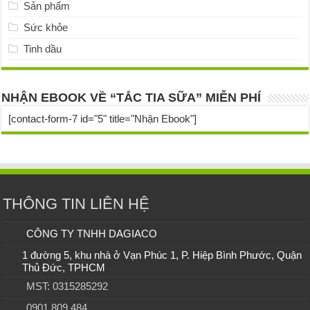
Sản phẩm
Sức khỏe
Tinh dầu
NHẬN EBOOK VỀ “TẮC TIA SỮA” MIỄN PHÍ
[contact-form-7 id="5" title="Nhận Ebook"]
THÔNG TIN LIÊN HỆ
CÔNG TY TNHH DAGIACO
1 đường 5, khu nhà ở Vạn Phúc 1, P. Hiệp Bình Phước, Quận
Thủ Đức, TPHCM
MST: 0315285292
0901.809.484