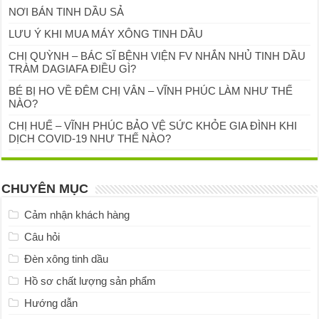
NƠI BÁN TINH DẦU SẢ
LƯU Ý KHI MUA MÁY XÔNG TINH DẦU
CHỊ QUỲNH – BÁC SĨ BỆNH VIỆN FV NHẮN NHỦ TINH DẦU
TRÀM DAGIAFA ĐIỀU GÌ?
BÉ BỊ HO VỀ ĐÊM CHỊ VÂN – VĨNH PHÚC LÀM NHƯ THẾ
NÀO?
CHỊ HUẾ – VĨNH PHÚC BẢO VỆ SỨC KHỎE GIA ĐÌNH KHI
DỊCH COVID-19 NHƯ THẾ NÀO?
CHUYÊN MỤC
Cảm nhận khách hàng
Câu hỏi
Đèn xông tinh dầu
Hồ sơ chất lượng sản phẩm
Hướng dẫn