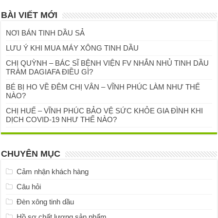
BÀI VIẾT MỚI
NƠI BÁN TINH DẦU SẢ
LƯU Ý KHI MUA MÁY XÔNG TINH DẦU
CHỊ QUỲNH – BÁC SĨ BỆNH VIỆN FV NHẮN NHỦ TINH DẦU
TRÀM DAGIAFA ĐIỀU GÌ?
BÉ BỊ HO VỀ ĐÊM CHỊ VÂN – VĨNH PHÚC LÀM NHƯ THẾ
NÀO?
CHỊ HUẾ – VĨNH PHÚC BẢO VỆ SỨC KHỎE GIA ĐÌNH KHI
DỊCH COVID-19 NHƯ THẾ NÀO?
CHUYÊN MỤC
Cảm nhận khách hàng
Câu hỏi
Đèn xông tinh dầu
Hồ sơ chất lượng sản phẩm