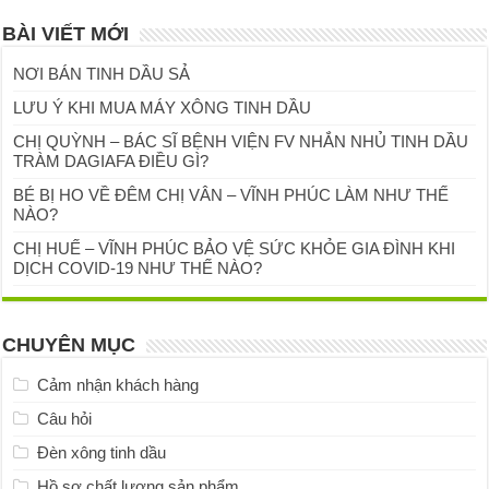
BÀI VIẾT MỚI
NƠI BÁN TINH DẦU SẢ
LƯU Ý KHI MUA MÁY XÔNG TINH DẦU
CHỊ QUỲNH – BÁC SĨ BỆNH VIỆN FV NHẮN NHỦ TINH DẦU
TRÀM DAGIAFA ĐIỀU GÌ?
BÉ BỊ HO VỀ ĐÊM CHỊ VÂN – VĨNH PHÚC LÀM NHƯ THẾ
NÀO?
CHỊ HUẾ – VĨNH PHÚC BẢO VỆ SỨC KHỎE GIA ĐÌNH KHI
DỊCH COVID-19 NHƯ THẾ NÀO?
CHUYÊN MỤC
Cảm nhận khách hàng
Câu hỏi
Đèn xông tinh dầu
Hồ sơ chất lượng sản phẩm