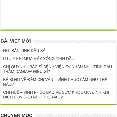
BÀI VIẾT MỚI
NƠI BÁN TINH DẦU SẢ
LƯU Ý KHI MUA MÁY XÔNG TINH DẦU
CHỊ QUỲNH – BÁC SĨ BỆNH VIỆN FV NHẮN NHỦ TINH DẦU
TRÀM DAGIAFA ĐIỀU GÌ?
BÉ BỊ HO VỀ ĐÊM CHỊ VÂN – VĨNH PHÚC LÀM NHƯ THẾ
NÀO?
CHỊ HUẾ – VĨNH PHÚC BẢO VỆ SỨC KHỎE GIA ĐÌNH KHI
DỊCH COVID-19 NHƯ THẾ NÀO?
CHUYÊN MỤC