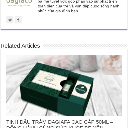
bà mẹ tuyệt vời; góp phần vào sự phát triển
toàn diện của trẻ và vun đắp cuộc sống hạnh
phúc của gia đình bạn.
Related Articles
TINH DẦU TRÀM DAGIAFA CAO CẤP 50ML –
ĐỒNG HÀNH CÙNG SỨC KHỎE BÉ YÊU