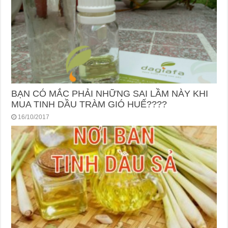
BẠN CÓ MẮC PHẢI NHỮNG SAI LẦM NÀY KHI
MUA TINH DẦU TRÀM GIÓ HUẾ????
16/10/2017