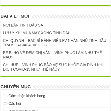
BÀI VIẾT MỚI
NƠI BÁN TINH DẦU SẢ
LƯU Ý KHI MUA MÁY XÔNG TINH DẦU
CHỊ QUỲNH – BÁC SĨ BỆNH VIỆN FV NHẮN NHỦ TINH DẦU
TRÀM DAGIAFA ĐIỀU GÌ?
BÉ BỊ HO VỀ ĐÊM CHỊ VÂN – VĨNH PHÚC LÀM NHƯ THẾ
NÀO?
CHỊ HUẾ – VĨNH PHÚC BẢO VỆ SỨC KHỎE GIA ĐÌNH KHI
DỊCH COVID-19 NHƯ THẾ NÀO?
CHUYÊN MỤC
Cảm nhận khách hàng
Câu hỏi