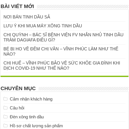
BÀI VIẾT MỚI
NƠI BÁN TINH DẦU SẢ
LƯU Ý KHI MUA MÁY XÔNG TINH DẦU
CHỊ QUỲNH – BÁC SĨ BỆNH VIỆN FV NHẮN NHỦ TINH DẦU
TRÀM DAGIAFA ĐIỀU GÌ?
BÉ BỊ HO VỀ ĐÊM CHỊ VÂN – VĨNH PHÚC LÀM NHƯ THẾ
NÀO?
CHỊ HUẾ – VĨNH PHÚC BẢO VỆ SỨC KHỎE GIA ĐÌNH KHI
DỊCH COVID-19 NHƯ THẾ NÀO?
CHUYÊN MỤC
Cảm nhận khách hàng
Câu hỏi
Đèn xông tinh dầu
Hồ sơ chất lượng sản phẩm