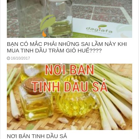
BẠN CÓ MẮC PHẢI NHỮNG SAI LẦM NÀY KHI
MUA TINH DẦU TRÀM GIÓ HUẾ????
16/10/2017
NƠI BÁN TINH DẦU SẢ