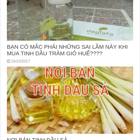
BẠN CÓ MẮC PHẢI NHỮNG SAI LẦM NÀY KHI
MUA TINH DẦU TRÀM GIÓ HUẾ????
16/10/2017
NƠI BÁN TINH DẦU SẢ