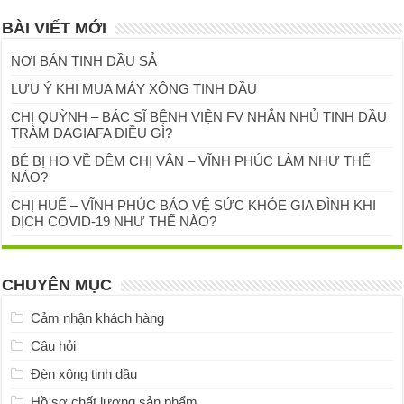
BÀI VIẾT MỚI
NƠI BÁN TINH DẦU SẢ
LƯU Ý KHI MUA MÁY XÔNG TINH DẦU
CHỊ QUỲNH – BÁC SĨ BỆNH VIỆN FV NHẮN NHỦ TINH DẦU
TRÀM DAGIAFA ĐIỀU GÌ?
BÉ BỊ HO VỀ ĐÊM CHỊ VÂN – VĨNH PHÚC LÀM NHƯ THẾ
NÀO?
CHỊ HUẾ – VĨNH PHÚC BẢO VỆ SỨC KHỎE GIA ĐÌNH KHI
DỊCH COVID-19 NHƯ THẾ NÀO?
CHUYÊN MỤC
Cảm nhận khách hàng
Câu hỏi
Đèn xông tinh dầu
Hồ sơ chất lượng sản phẩm