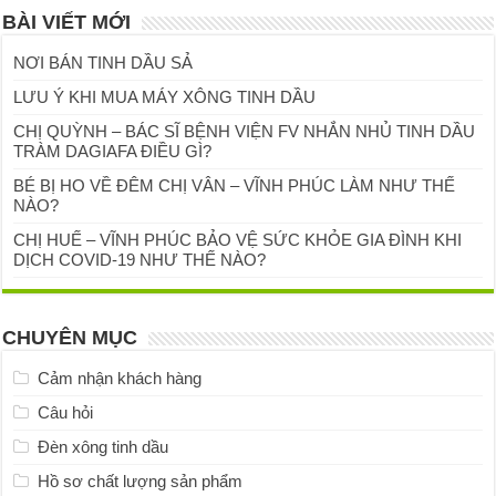
BÀI VIẾT MỚI
NƠI BÁN TINH DẦU SẢ
LƯU Ý KHI MUA MÁY XÔNG TINH DẦU
CHỊ QUỲNH – BÁC SĨ BỆNH VIỆN FV NHẮN NHỦ TINH DẦU
TRÀM DAGIAFA ĐIỀU GÌ?
BÉ BỊ HO VỀ ĐÊM CHỊ VÂN – VĨNH PHÚC LÀM NHƯ THẾ
NÀO?
CHỊ HUẾ – VĨNH PHÚC BẢO VỆ SỨC KHỎE GIA ĐÌNH KHI
DỊCH COVID-19 NHƯ THẾ NÀO?
CHUYÊN MỤC
Cảm nhận khách hàng
Câu hỏi
Đèn xông tinh dầu
Hồ sơ chất lượng sản phẩm