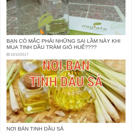
BẠN CÓ MẮC PHẢI NHỮNG SAI LẦM NÀY KHI
MUA TINH DẦU TRÀM GIÓ HUẾ????
16/10/2017
NƠI BÁN TINH DẦU SẢ