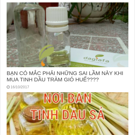
BẠN CÓ MẮC PHẢI NHỮNG SAI LẦM NÀY KHI
MUA TINH DẦU TRÀM GIÓ HUẾ????
16/10/2017