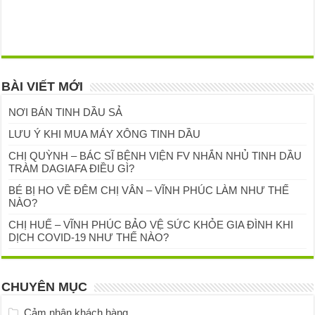
BÀI VIẾT MỚI
NƠI BÁN TINH DẦU SẢ
LƯU Ý KHI MUA MÁY XÔNG TINH DẦU
CHỊ QUỲNH – BÁC SĨ BỆNH VIỆN FV NHẮN NHỦ TINH DẦU
TRÀM DAGIAFA ĐIỀU GÌ?
BÉ BỊ HO VỀ ĐÊM CHỊ VÂN – VĨNH PHÚC LÀM NHƯ THẾ
NÀO?
CHỊ HUẾ – VĨNH PHÚC BẢO VỆ SỨC KHỎE GIA ĐÌNH KHI
DỊCH COVID-19 NHƯ THẾ NÀO?
CHUYÊN MỤC
Cảm nhận khách hàng