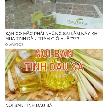
BẠN CÓ MẮC PHẢI NHỮNG SAI LẦM NÀY KHI
MUA TINH DẦU TRÀM GIÓ HUẾ????
16/10/2017
NƠI BÁN TINH DẦU SẢ