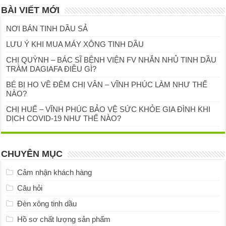
BÀI VIẾT MỚI
NƠI BÁN TINH DẦU SẢ
LƯU Ý KHI MUA MÁY XÔNG TINH DẦU
CHỊ QUỲNH – BÁC SĨ BỆNH VIỆN FV NHẮN NHỦ TINH DẦU
TRÀM DAGIAFA ĐIỀU GÌ?
BÉ BỊ HO VỀ ĐÊM CHỊ VÂN – VĨNH PHÚC LÀM NHƯ THẾ
NÀO?
CHỊ HUẾ – VĨNH PHÚC BẢO VỆ SỨC KHỎE GIA ĐÌNH KHI
DỊCH COVID-19 NHƯ THẾ NÀO?
CHUYÊN MỤC
Cảm nhận khách hàng
Câu hỏi
Đèn xông tinh dầu
Hồ sơ chất lượng sản phẩm