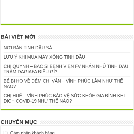
BÀI VIẾT MỚI
NƠI BÁN TINH DẦU SẢ
LƯU Ý KHI MUA MÁY XÔNG TINH DẦU
CHỊ QUỲNH – BÁC SĨ BỆNH VIỆN FV NHẮN NHỦ TINH DẦU
TRÀM DAGIAFA ĐIỀU GÌ?
BÉ BỊ HO VỀ ĐÊM CHỊ VÂN – VĨNH PHÚC LÀM NHƯ THẾ
NÀO?
CHỊ HUẾ – VĨNH PHÚC BẢO VỆ SỨC KHỎE GIA ĐÌNH KHI
DỊCH COVID-19 NHƯ THẾ NÀO?
CHUYÊN MỤC
Cảm nhận khách hàng