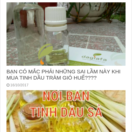
BẠN CÓ MẮC PHẢI NHỮNG SAI LẦM NÀY KHI
MUA TINH DẦU TRÀM GIÓ HUẾ????
16/10/2017