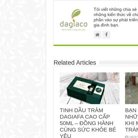
Tôi viết những chia s
những kiến thức về ch
phần vào sự phát triể
gia đình bạn.
Related Articles
TINH DẦU TRÀM
BẠN
DAGIAFA CAO CẤP
NHỮ
50ML – ĐỒNG HÀNH
KHI 
CÙNG SỨC KHỎE BÉ
TRÀ
YÊU
16/1