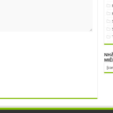
NHẬ
MIỄ
[co