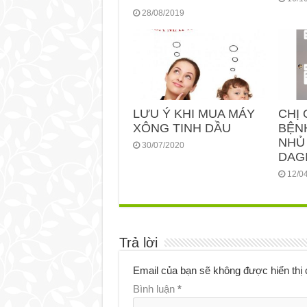
28/08/2019
LƯU Ý KHI MUA MÁY
CHỊ 
XÔNG TINH DẦU
BỆN
NHỦ
30/07/2020
DAGI
12/0
Trả lời
Email của bạn sẽ không được hiển thị 
Bình luận
*