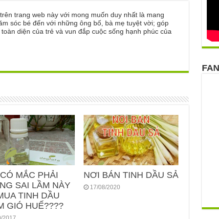
ẻ trên trang web này với mong muốn duy nhất là mang
ăm sóc bé đến với những ông bố, bà mẹ tuyệt vời; góp
n toàn diện của trẻ và vun đắp cuộc sống hạnh phúc của
FA
 CÓ MẮC PHẢI
NƠI BÁN TINH DẦU SẢ
NG SAI LẦM NÀY
17/08/2020
MUA TINH DẦU
M GIÓ HUẾ????
0/2017