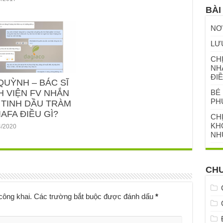
BÀI
NƠ
LƯ
CHỊ
NH
ĐIỀ
QUỲNH – BÁC SĨ
BÉ 
H VIỆN FV NHẮN
PH
 TINH DẦU TRÀM
AFA ĐIỀU GÌ?
CH
KHỎ
4/2020
NH
CH
công khai.
Các trường bắt buộc được đánh dấu
*