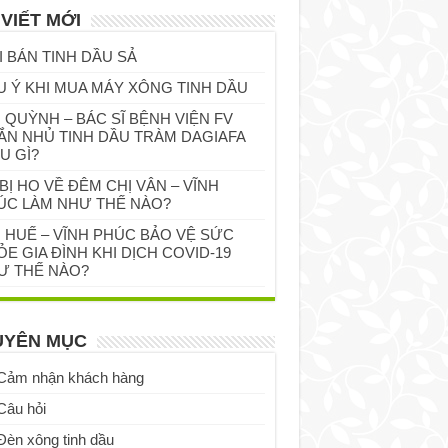
 VIẾT MỚI
I BÁN TINH DẦU SẢ
U Ý KHI MUA MÁY XÔNG TINH DẦU
 QUỲNH – BÁC SĨ BỆNH VIỆN FV
ẮN NHỦ TINH DẦU TRÀM DAGIAFA
U GÌ?
BỊ HO VỀ ĐÊM CHỊ VÂN – VĨNH
ÚC LÀM NHƯ THẾ NÀO?
Ị HUẾ – VĨNH PHÚC BẢO VỆ SỨC
E GIA ĐÌNH KHI DỊCH COVID-19
Ư THẾ NÀO?
UYÊN MỤC
Cảm nhận khách hàng
Câu hỏi
Đèn xông tinh dầu