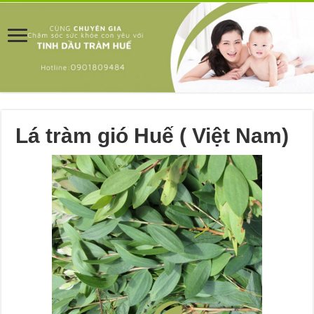
Lá tràm gió Huế ( Việt Nam)