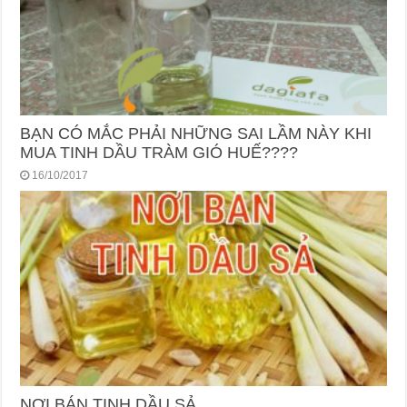
BẠN CÓ MẮC PHẢI NHỮNG SAI LẦM NÀY KHI
MUA TINH DẦU TRÀM GIÓ HUẾ????
16/10/2017
NƠI BÁN TINH DẦU SẢ