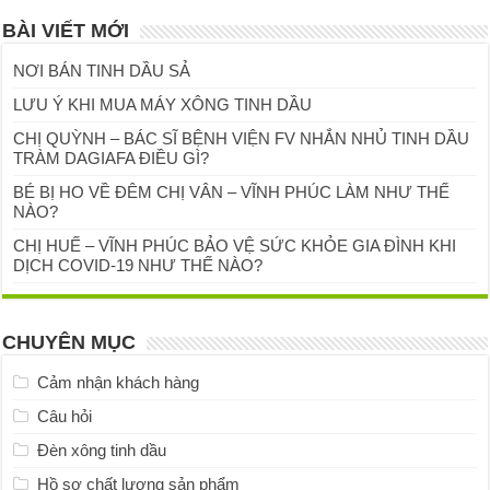
BÀI VIẾT MỚI
NƠI BÁN TINH DẦU SẢ
LƯU Ý KHI MUA MÁY XÔNG TINH DẦU
CHỊ QUỲNH – BÁC SĨ BỆNH VIỆN FV NHẮN NHỦ TINH DẦU
TRÀM DAGIAFA ĐIỀU GÌ?
BÉ BỊ HO VỀ ĐÊM CHỊ VÂN – VĨNH PHÚC LÀM NHƯ THẾ
NÀO?
CHỊ HUẾ – VĨNH PHÚC BẢO VỆ SỨC KHỎE GIA ĐÌNH KHI
DỊCH COVID-19 NHƯ THẾ NÀO?
CHUYÊN MỤC
Cảm nhận khách hàng
Câu hỏi
Đèn xông tinh dầu
Hồ sơ chất lượng sản phẩm