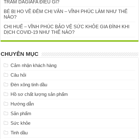
TRÀM DAGIAFA ĐIỀU GÌ?
BÉ BỊ HO VỀ ĐÊM CHỊ VÂN – VĨNH PHÚC LÀM NHƯ THẾ
NÀO?
CHỊ HUẾ – VĨNH PHÚC BẢO VỆ SỨC KHỎE GIA ĐÌNH KHI
DỊCH COVID-19 NHƯ THẾ NÀO?
CHUYÊN MỤC
Cảm nhận khách hàng
Câu hỏi
Đèn xông tinh dầu
Hồ sơ chất lượng sản phẩm
Hướng dẫn
Sản phẩm
Sức khỏe
Tinh dầu