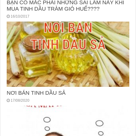
BẠN CÓ MẮC PHẢI NHỮNG SAI LẦM NÀY KHI
MUA TINH DẦU TRÀM GIÓ HUẾ????
16/10/2017
NƠI BÁN TINH DẦU SẢ
17/08/2020