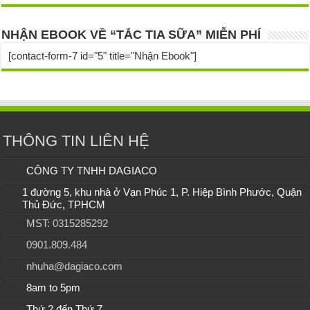
NHẬN EBOOK VỀ “TẮC TIA SỮA” MIỄN PHÍ
[contact-form-7 id="5" title="Nhận Ebook"]
THÔNG TIN LIÊN HỆ
CÔNG TY TNHH DAGIACO
1 đường 5, khu nhà ở Vạn Phúc 1, P. Hiệp Bình Phước, Quận
Thủ Đức, TPHCM
MST: 0315285292
0901.809.484
nhuha@dagiaco.com
8am to 5pm
Thứ 2 đến Thứ 7