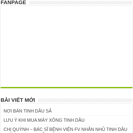
FANPAGE
BÀI VIẾT MỚI
NƠI BÁN TINH DẦU SẢ
LƯU Ý KHI MUA MÁY XÔNG TINH DẦU
CHỊ QUỲNH – BÁC SĨ BỆNH VIỆN FV NHẮN NHỦ TINH DẦU