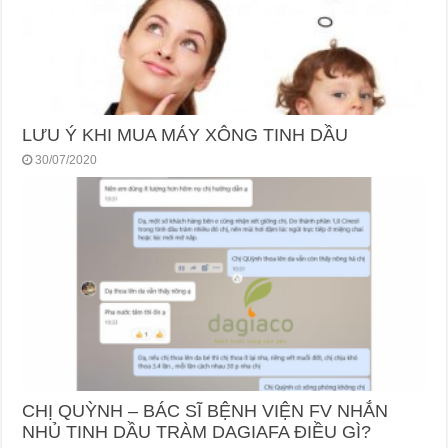
LƯU Ý KHI MUA MÁY XÔNG TINH DẦU
30/07/2020
CHỊ QUỲNH – BÁC SĨ BỆNH VIỆN FV NHẮN
NHỦ TINH DẦU TRÀM DAGIAFA ĐIỀU GÌ?