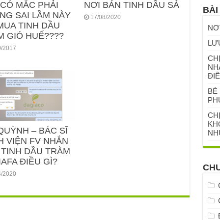
 CÓ MẮC PHẢI
NƠI BÁN TINH DẦU SẢ
BÀI
NG SAI LẦM NÀY
17/08/2020
MUA TINH DẦU
NƠ
M GIÓ HUẾ????
LƯ
0/2017
CHỊ
NH
ĐIỀ
BÉ 
PH
CH
KHỎ
QUỲNH – BÁC SĨ
NH
H VIỆN FV NHẮN
 TINH DẦU TRÀM
AFA ĐIỀU GÌ?
CH
4/2020