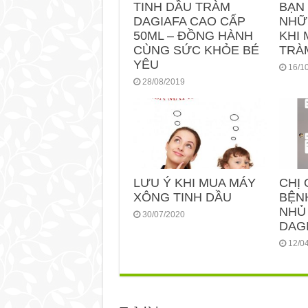
TINH DẦU TRÀM
BẠN
DAGIAFA CAO CẤP
NHỮ
50ML – ĐỒNG HÀNH
KHI 
CÙNG SỨC KHỎE BÉ
TRÀ
YÊU
16/1
28/08/2019
LƯU Ý KHI MUA MÁY
CHỊ 
XÔNG TINH DẦU
BỆN
NHỦ
30/07/2020
DAGI
12/0