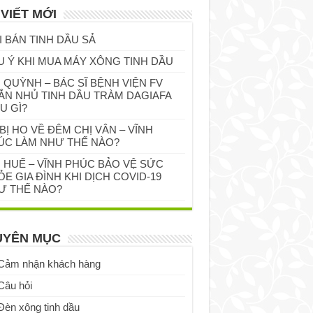
 VIẾT MỚI
I BÁN TINH DẦU SẢ
U Ý KHI MUA MÁY XÔNG TINH DẦU
 QUỲNH – BÁC SĨ BỆNH VIỆN FV
ẮN NHỦ TINH DẦU TRÀM DAGIAFA
U GÌ?
BỊ HO VỀ ĐÊM CHỊ VÂN – VĨNH
ÚC LÀM NHƯ THẾ NÀO?
Ị HUẾ – VĨNH PHÚC BẢO VỆ SỨC
E GIA ĐÌNH KHI DỊCH COVID-19
Ư THẾ NÀO?
UYÊN MỤC
Cảm nhận khách hàng
Câu hỏi
Đèn xông tinh dầu