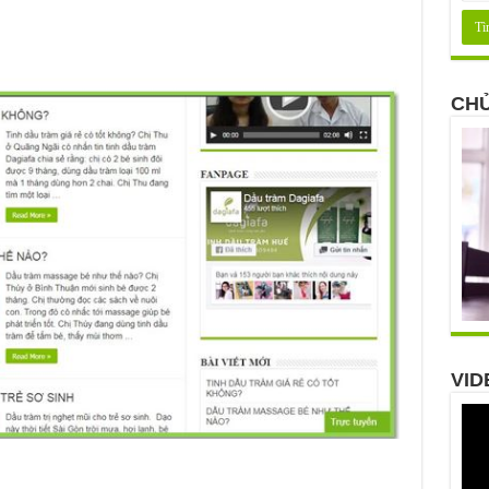
CHỦ
VID