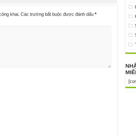
công khai.
Các trường bắt buộc được đánh dấu
*
NHẬ
MIỄ
[co