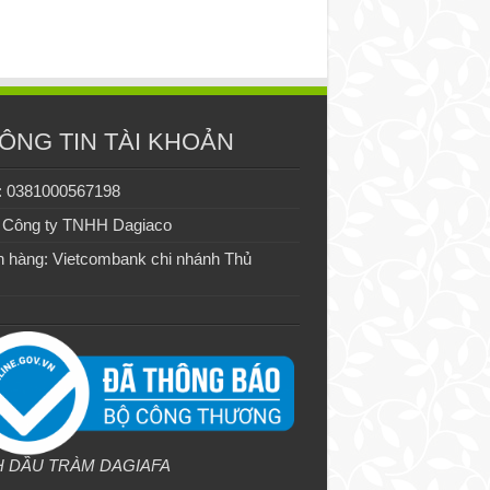
ÔNG TIN TÀI KHOẢN
: 0381000567198
 Công ty TNHH Dagiaco
 hàng: Vietcombank chi nhánh Thủ
H DẦU TRÀM DAGIAFA