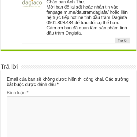
Chào bạn Anh Thư,
Mời bạn để lại sđt hoặc nhắn tin vào
fanpage m.me/dautramdagiafa/ hoặc liên
hệ trực tiếp hotline tinh dầu tràm Dagiafa
0901.809.484 để trao đổi cụ thể hơn.
Cảm ơn bạn đã quan tâm sản phẩm tinh
dầu tràm Dagiafa.
Trả lời
Trả lời
Email của bạn sẽ không được hiển thị công khai.
Các trường
bắt buộc được đánh dấu
*
Bình luận
*