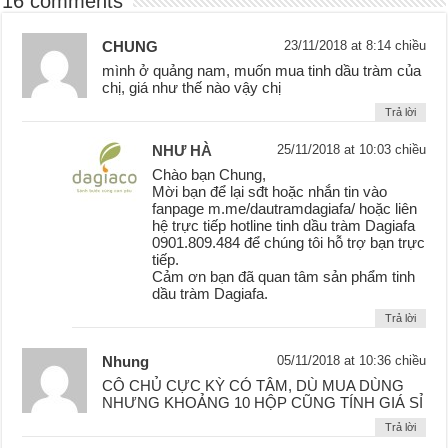
16 comments
CHUNG
23/11/2018 at 8:14 chiều
mình ở quảng nam, muốn mua tinh dầu tràm của
chị, giá như thế nào vậy chị
Trả lời
NHƯ HÀ
25/11/2018 at 10:03 chiều
Chào bạn Chung,
Mời bạn để lại sđt hoặc nhắn tin vào
fanpage m.me/dautramdagiafa/ hoặc liên
hệ trực tiếp hotline tinh dầu tràm Dagiafa
0901.809.484 để chúng tôi hỗ trợ bạn trực
tiếp.
Cảm ơn bạn đã quan tâm sản phẩm tinh
dầu tràm Dagiafa.
Trả lời
Nhung
05/11/2018 at 10:36 chiều
CÔ CHỦ CỰC KỲ CÓ TÂM, DÙ MUA DÙNG
NHƯNG KHOẢNG 10 HỘP CŨNG TÍNH GIÁ SỈ
Trả lời