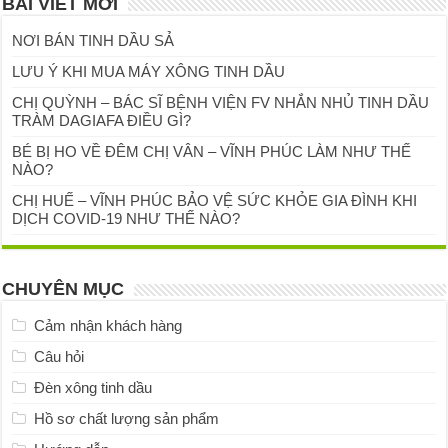
BÀI VIẾT MỚI
NƠI BÁN TINH DẦU SẢ
LƯU Ý KHI MUA MÁY XÔNG TINH DẦU
CHỊ QUỲNH – BÁC SĨ BỆNH VIỆN FV NHẮN NHỦ TINH DẦU
TRÀM DAGIAFA ĐIỀU GÌ?
BÉ BỊ HO VỀ ĐÊM CHỊ VÂN – VĨNH PHÚC LÀM NHƯ THẾ
NÀO?
CHỊ HUẾ – VĨNH PHÚC BẢO VỆ SỨC KHỎE GIA ĐÌNH KHI
DỊCH COVID-19 NHƯ THẾ NÀO?
CHUYÊN MỤC
Cảm nhận khách hàng
Câu hỏi
Đèn xông tinh dầu
Hồ sơ chất lượng sản phẩm