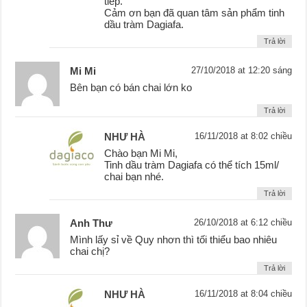
tiếp.
Cảm ơn bạn đã quan tâm sản phẩm tinh
dầu tràm Dagiafa.
Trả lời
Mi Mi
27/10/2018 at 12:20 sáng
Bên bạn có bán chai lớn ko
Trả lời
NHƯ HÀ
16/11/2018 at 8:02 chiều
Chào bạn Mi Mi,
Tinh dầu tràm Dagiafa có thể tích 15ml/
chai bạn nhé.
Trả lời
Anh Thư
26/10/2018 at 6:12 chiều
Mình lấy sỉ về Quy nhơn thì tối thiểu bao nhiêu
chai chị?
Trả lời
NHƯ HÀ
16/11/2018 at 8:04 chiều