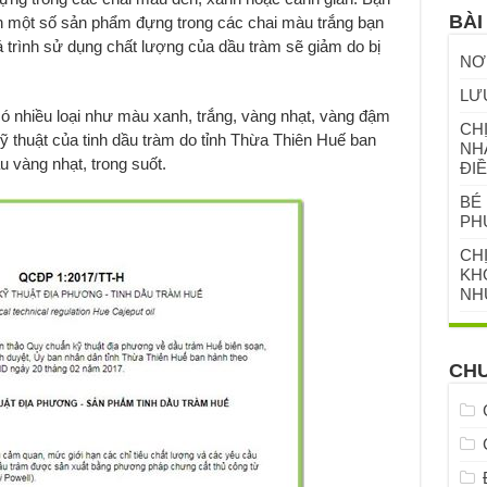
BÀI
 một số sản phẩm đựng trong các chai màu trắng bạn
trình sử dụng chất lượng của dầu tràm sẽ giảm do bị
NƠ
LƯ
có nhiều loại như màu xanh, trắng, vàng nhạt, vàng đậm
CHỊ
 thuật của tinh dầu tràm do tỉnh Thừa Thiên Huế ban
NH
 vàng nhạt, trong suốt.
ĐIỀ
BÉ 
PH
CH
KHỎ
NH
CH