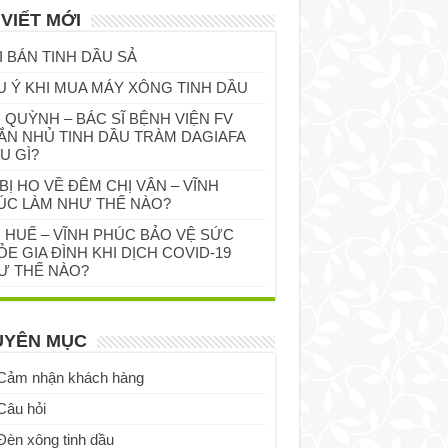
 VIẾT MỚI
I BÁN TINH DẦU SẢ
U Ý KHI MUA MÁY XÔNG TINH DẦU
 QUỲNH – BÁC SĨ BỆNH VIỆN FV
ẮN NHỦ TINH DẦU TRÀM DAGIAFA
U GÌ?
BỊ HO VỀ ĐÊM CHỊ VÂN – VĨNH
ÚC LÀM NHƯ THẾ NÀO?
Ị HUẾ – VĨNH PHÚC BẢO VỆ SỨC
E GIA ĐÌNH KHI DỊCH COVID-19
Ư THẾ NÀO?
UYÊN MỤC
Cảm nhận khách hàng
Câu hỏi
Đèn xông tinh dầu