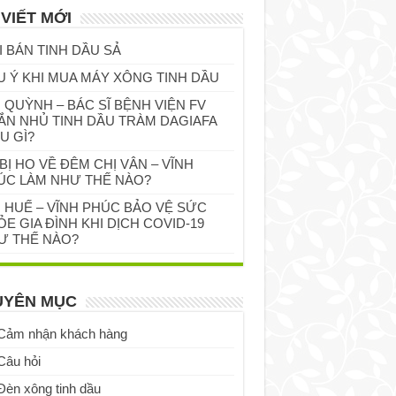
 VIẾT MỚI
I BÁN TINH DẦU SẢ
U Ý KHI MUA MÁY XÔNG TINH DẦU
 QUỲNH – BÁC SĨ BỆNH VIỆN FV
ẮN NHỦ TINH DẦU TRÀM DAGIAFA
U GÌ?
BỊ HO VỀ ĐÊM CHỊ VÂN – VĨNH
ÚC LÀM NHƯ THẾ NÀO?
Ị HUẾ – VĨNH PHÚC BẢO VỆ SỨC
E GIA ĐÌNH KHI DỊCH COVID-19
Ư THẾ NÀO?
UYÊN MỤC
Cảm nhận khách hàng
Câu hỏi
Đèn xông tinh dầu