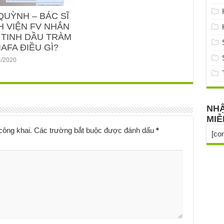
QUỲNH – BÁC SĨ
H VIỆN FV NHẮN
 TINH DẦU TRÀM
AFA ĐIỀU GÌ?
4/2020
NHẬ
MIỄ
công khai.
Các trường bắt buộc được đánh dấu
*
[co