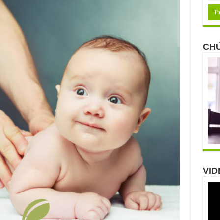
CHỦ
VID