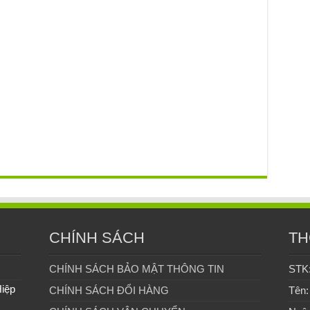
CHÍNH SÁCH
TH
CHÍNH SÁCH BẢO MẬT THÔNG TIN
STK
Hiệp
CHÍNH SÁCH ĐỔI HÀNG
Tên: