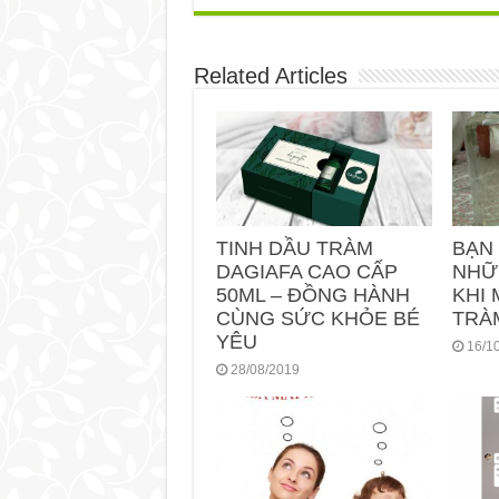
Related Articles
TINH DẦU TRÀM
BẠN
DAGIAFA CAO CẤP
NHỮ
50ML – ĐỒNG HÀNH
KHI 
CÙNG SỨC KHỎE BÉ
TRÀ
YÊU
16/1
28/08/2019