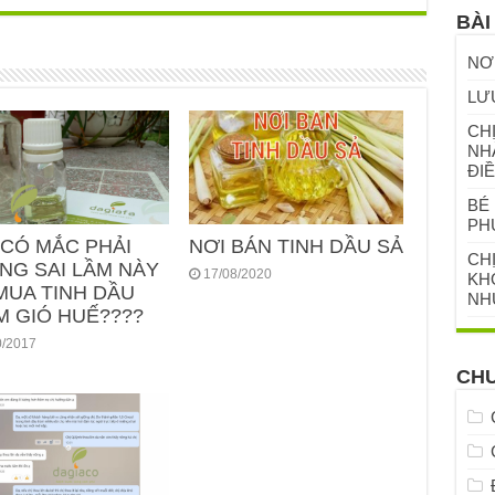
BÀI
NƠ
LƯ
CHỊ
NH
ĐIỀ
BÉ 
PH
 CÓ MẮC PHẢI
NƠI BÁN TINH DẦU SẢ
CH
NG SAI LẦM NÀY
17/08/2020
KHỎ
MUA TINH DẦU
NH
M GIÓ HUẾ????
0/2017
CH