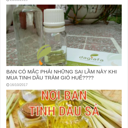
BẠN CÓ MẮC PHẢI NHỮNG SAI LẦM NÀY KHI
MUA TINH DẦU TRÀM GIÓ HUẾ????
16/10/2017