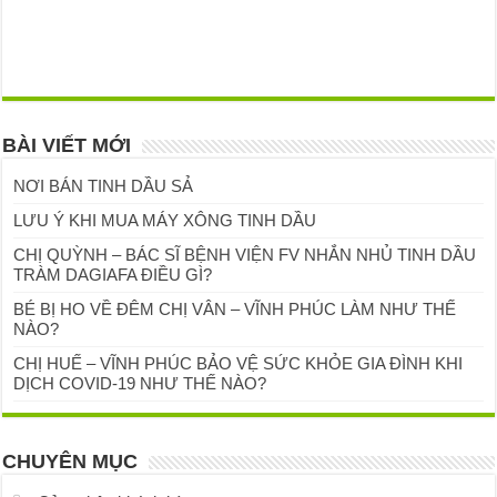
BÀI VIẾT MỚI
NƠI BÁN TINH DẦU SẢ
LƯU Ý KHI MUA MÁY XÔNG TINH DẦU
CHỊ QUỲNH – BÁC SĨ BỆNH VIỆN FV NHẮN NHỦ TINH DẦU
TRÀM DAGIAFA ĐIỀU GÌ?
BÉ BỊ HO VỀ ĐÊM CHỊ VÂN – VĨNH PHÚC LÀM NHƯ THẾ
NÀO?
CHỊ HUẾ – VĨNH PHÚC BẢO VỆ SỨC KHỎE GIA ĐÌNH KHI
DỊCH COVID-19 NHƯ THẾ NÀO?
CHUYÊN MỤC