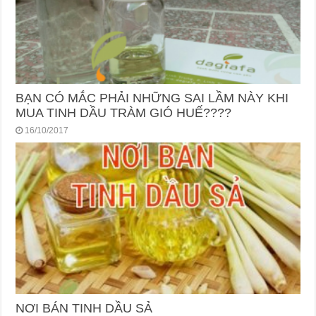
BẠN CÓ MẮC PHẢI NHỮNG SAI LẦM NÀY KHI
MUA TINH DẦU TRÀM GIÓ HUẾ????
16/10/2017
NƠI BÁN TINH DẦU SẢ