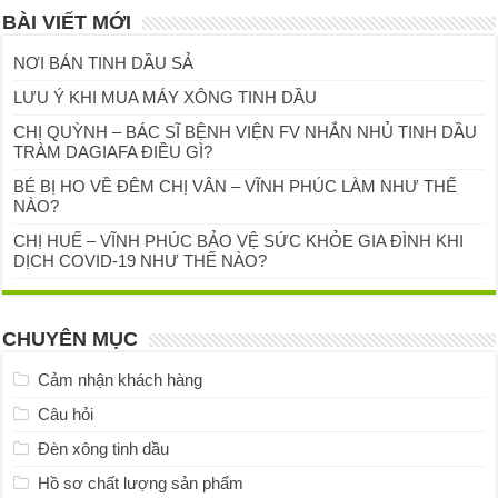
BÀI VIẾT MỚI
NƠI BÁN TINH DẦU SẢ
LƯU Ý KHI MUA MÁY XÔNG TINH DẦU
CHỊ QUỲNH – BÁC SĨ BỆNH VIỆN FV NHẮN NHỦ TINH DẦU
TRÀM DAGIAFA ĐIỀU GÌ?
BÉ BỊ HO VỀ ĐÊM CHỊ VÂN – VĨNH PHÚC LÀM NHƯ THẾ
NÀO?
CHỊ HUẾ – VĨNH PHÚC BẢO VỆ SỨC KHỎE GIA ĐÌNH KHI
DỊCH COVID-19 NHƯ THẾ NÀO?
CHUYÊN MỤC
Cảm nhận khách hàng
Câu hỏi
Đèn xông tinh dầu
Hồ sơ chất lượng sản phẩm