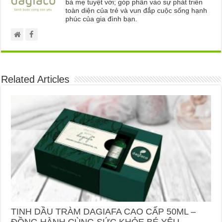
bà mẹ tuyệt vời; góp phần vào sự phát triển
toàn diện của trẻ và vun đắp cuộc sống hạnh
phúc của gia đình bạn.
Related Articles
TINH DẦU TRÀM DAGIAFA CAO CẤP 50ML –
ĐỒNG HÀNH CÙNG SỨC KHỎE BÉ YÊU