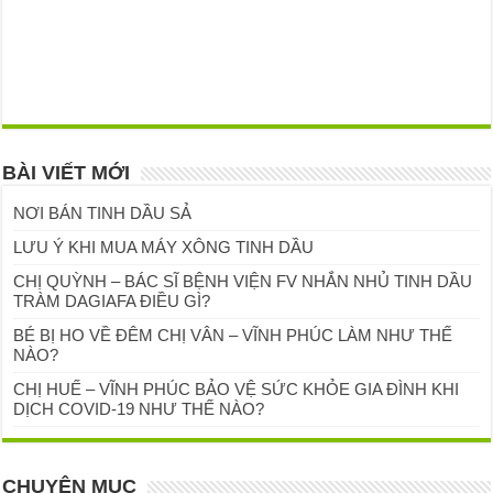
BÀI VIẾT MỚI
NƠI BÁN TINH DẦU SẢ
LƯU Ý KHI MUA MÁY XÔNG TINH DẦU
CHỊ QUỲNH – BÁC SĨ BỆNH VIỆN FV NHẮN NHỦ TINH DẦU
TRÀM DAGIAFA ĐIỀU GÌ?
BÉ BỊ HO VỀ ĐÊM CHỊ VÂN – VĨNH PHÚC LÀM NHƯ THẾ
NÀO?
CHỊ HUẾ – VĨNH PHÚC BẢO VỆ SỨC KHỎE GIA ĐÌNH KHI
DỊCH COVID-19 NHƯ THẾ NÀO?
CHUYÊN MỤC