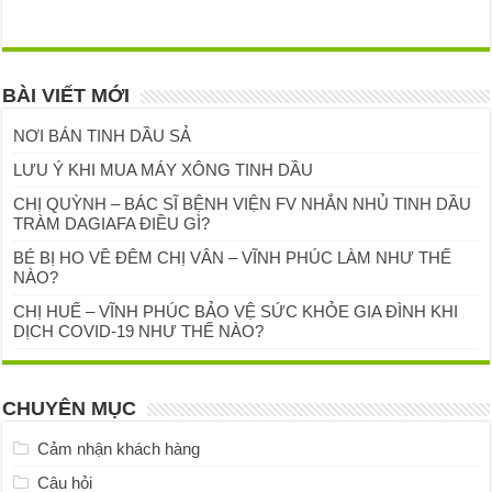
BÀI VIẾT MỚI
NƠI BÁN TINH DẦU SẢ
LƯU Ý KHI MUA MÁY XÔNG TINH DẦU
CHỊ QUỲNH – BÁC SĨ BỆNH VIỆN FV NHẮN NHỦ TINH DẦU
TRÀM DAGIAFA ĐIỀU GÌ?
BÉ BỊ HO VỀ ĐÊM CHỊ VÂN – VĨNH PHÚC LÀM NHƯ THẾ
NÀO?
CHỊ HUẾ – VĨNH PHÚC BẢO VỆ SỨC KHỎE GIA ĐÌNH KHI
DỊCH COVID-19 NHƯ THẾ NÀO?
CHUYÊN MỤC
Cảm nhận khách hàng
Câu hỏi